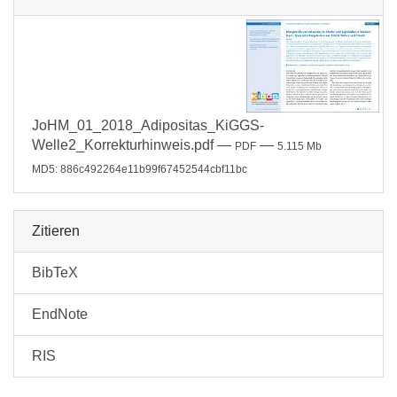
JoHM_01_2018_Adipositas_KiGGS-
Welle2_Korrekturhinweis.pdf
—
—
PDF
5.115 Mb
MD5: 886c492264e11b99f67452544cbf11bc
Zitieren
BibTeX
EndNote
RIS