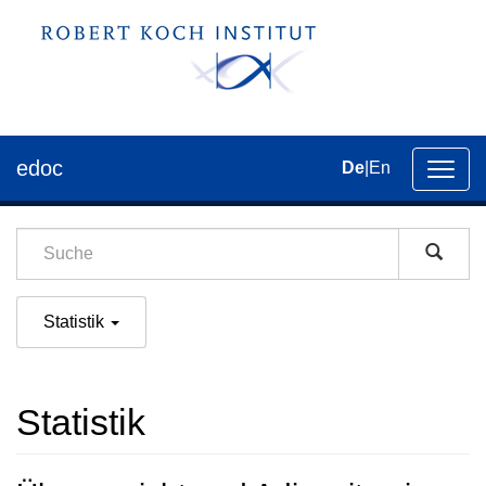
edoc
De
|
En
Umsch
der
Navig
Statistik
Statistik