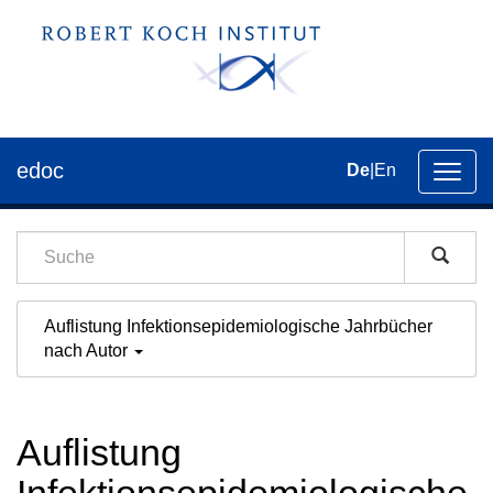
edoc
De
|
En
Umsch
der
Navig
Auflistung Infektionsepidemiologische Jahrbücher
nach Autor
Auflistung