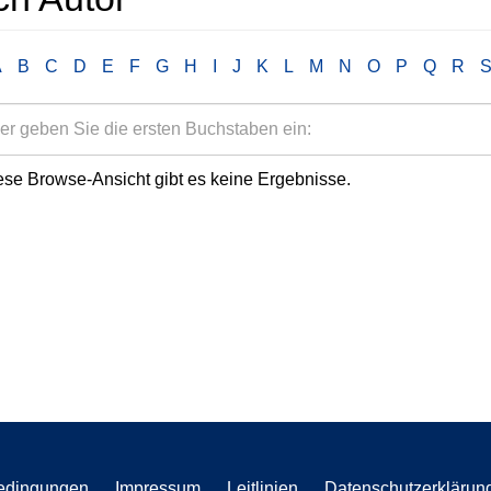
A
B
C
D
E
F
G
H
I
J
K
L
M
N
O
P
Q
R
ese Browse-Ansicht gibt es keine Ergebnisse.
edingungen
Impressum
Leitlinien
Datenschutzerklärun