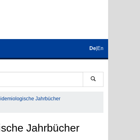
De
|
En
pidemiologische Jahrbücher
gische Jahrbücher