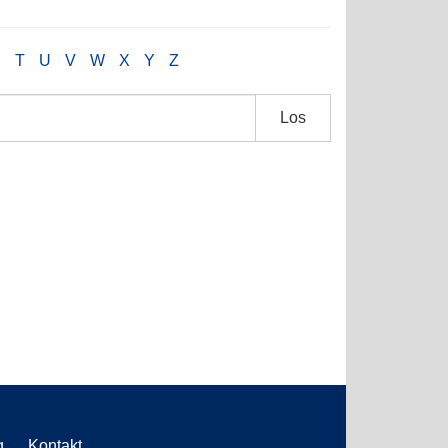
S
T
U
V
W
X
Y
Z
Los
g
Kontakt