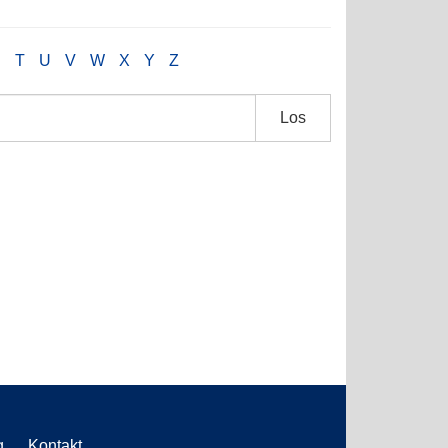
S
T
U
V
W
X
Y
Z
Los
g
Kontakt