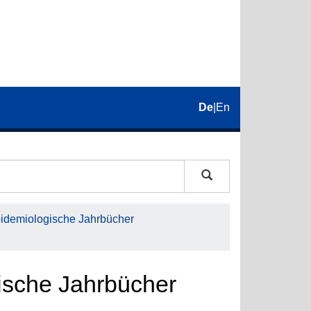
De
|
En
pidemiologische Jahrbücher
gische Jahrbücher