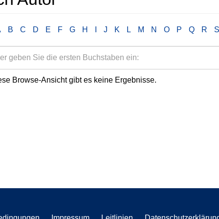
A
B
C
D
E
F
G
H
I
J
K
L
M
N
O
P
Q
R
ese Browse-Ansicht gibt es keine Ergebnisse.
edingungen
Impressum
Leitlinien
Datenschutzerklärun