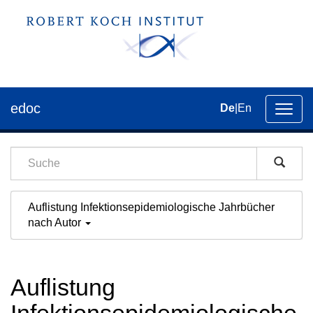
edoc
De
|
En
Umsch
der
Navig
Auflistung Infektionsepidemiologische Jahrbücher
nach Autor
Auflistung