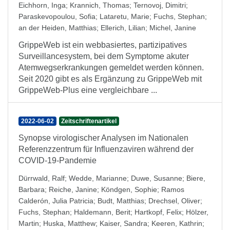
Eichhorn, Inga
;
Krannich, Thomas
;
Ternovoj, Dimitri
;
Paraskevopoulou, Sofia
;
Lataretu, Marie
;
Fuchs, Stephan
;
an der Heiden, Matthias
;
Ellerich, Lilian
;
Michel, Janine
GrippeWeb ist ein webbasiertes, partizipatives
Surveillancesystem, bei dem Symptome akuter
Atemwegserkrankungen gemeldet werden können.
Seit 2020 gibt es als Ergänzung zu GrippeWeb mit
GrippeWeb-Plus eine vergleichbare ...
2022-06-02
Zeitschriftenartikel
Synopse virologischer Analysen im Nationalen
Referenzzentrum für Influenzaviren während der
COVID-19-Pandemie
Dürrwald, Ralf
;
Wedde, Marianne
;
Duwe, Susanne
;
Biere,
Barbara
;
Reiche, Janine
;
Köndgen, Sophie
;
Ramos
Calderón, Julia Patricia
;
Budt, Matthias
;
Drechsel, Oliver
;
Fuchs, Stephan
;
Haldemann, Berit
;
Hartkopf, Felix
;
Hölzer,
Martin
;
Huska, Matthew
;
Kaiser, Sandra
;
Keeren, Kathrin
;