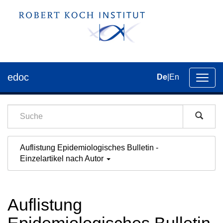
edoc
De
|
En
Umsch
der
Navig
Auflistung Epidemiologisches Bulletin -
Einzelartikel nach Autor
Auflistung