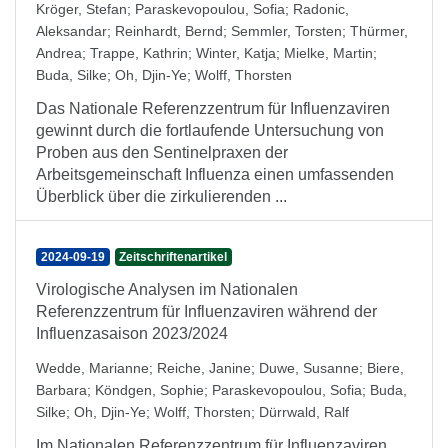
Kröger, Stefan
;
Paraskevopoulou, Sofia
;
Radonic,
Aleksandar
;
Reinhardt, Bernd
;
Semmler, Torsten
;
Thürmer,
Andrea
;
Trappe, Kathrin
;
Winter, Katja
;
Mielke, Martin
;
Buda, Silke
;
Oh, Djin-Ye
;
Wolff, Thorsten
Das Nationale Referenzzentrum für Influenzaviren
gewinnt durch die fortlaufende Untersuchung von
Proben aus den Sentinelpraxen der
Arbeitsgemeinschaft Influenza einen umfassenden
Überblick über die zirkulierenden ...
2024-09-19
Zeitschriftenartikel
Virologische Analysen im Nationalen
Referenzzentrum für Influenzaviren während der
Influenzasaison 2023/2024
Wedde, Marianne
;
Reiche, Janine
;
Duwe, Susanne
;
Biere,
Barbara
;
Köndgen, Sophie
;
Paraskevopoulou, Sofia
;
Buda,
Silke
;
Oh, Djin-Ye
;
Wolff, Thorsten
;
Dürrwald, Ralf
Im Nationalen Referenzzentrum für Influenzaviren