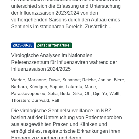
unterschied sich die Erfassung und Untersuchung
der Influenzasaison 2023/2024 von den
vorhergehenden Saisons durch den Aufbau eines
Sentinels im stationären Bereich. Zusätzlich ...
2025-08-28
Zeitschriftenartikel
Virologische Analysen im Nationalen
Referenzzentrum für Influenzaviren während der
Influenzasaison 2024/2025
Wedde, Marianne
;
Duwe, Susanne
;
Reiche, Janine
;
Biere,
Barbara
;
Köndgen, Sophie
;
Lataretu, Marie
;
Paraskevopoulou, Sofia
;
Buda, Silke
;
Oh, Dijn-Ye
;
Wolff,
Thorsten
;
Dürrwald, Ralf
Die virologische Sentinelsurveillance im NRZI
basiert auf der Untersuchung von Patientenproben
aus ausgewählten Praxen und Kliniken und
ermöglicht es, respiratorische Erkrankungen ihren
Erregern zuzuordnen und deren ...