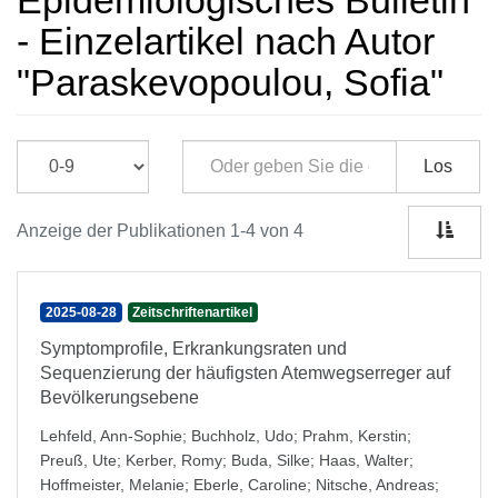
Epidemiologisches Bulletin
- Einzelartikel nach Autor
"Paraskevopoulou, Sofia"
Los
Anzeige der Publikationen 1-4 von 4
2025-08-28
Zeitschriftenartikel
Symptomprofile, Erkrankungsraten und
Sequenzierung der häufigsten Atemwegserreger auf
Bevölkerungsebene
Lehfeld, Ann-Sophie
;
Buchholz, Udo
;
Prahm, Kerstin
;
Preuß, Ute
;
Kerber, Romy
;
Buda, Silke
;
Haas, Walter
;
Hoffmeister, Melanie
;
Eberle, Caroline
;
Nitsche, Andreas
;