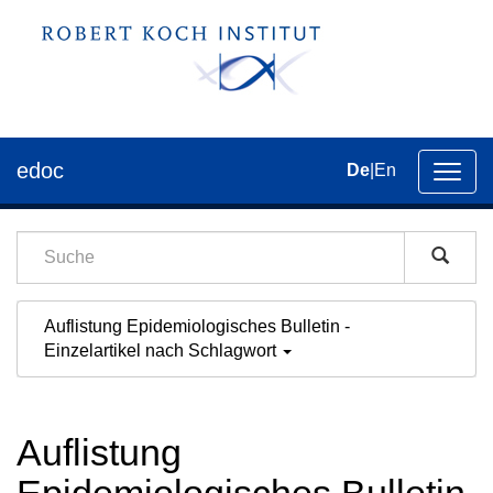
edoc
De
|
En
Umsch
der
Navig
Auflistung Epidemiologisches Bulletin -
Einzelartikel nach Schlagwort
Auflistung