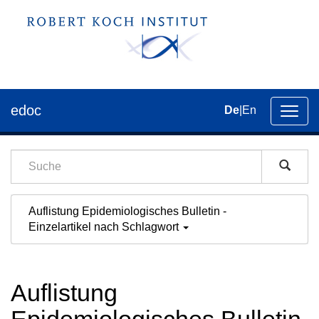
edoc
De
|
En
Umsch
der
Navig
Auflistung Epidemiologisches Bulletin -
Einzelartikel nach Schlagwort
Auflistung