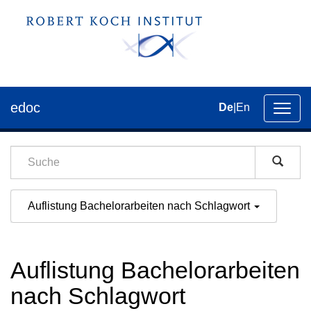
edoc
De
|
En
Umsch
der
Navig
Auflistung Bachelorarbeiten nach Schlagwort
Auflistung Bachelorarbeiten
nach Schlagwort