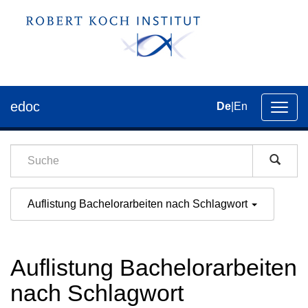
edoc
De
|
En
Umsch
der
Navig
Auflistung Bachelorarbeiten nach Schlagwort
Auflistung Bachelorarbeiten
nach Schlagwort