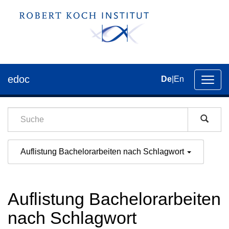
edoc
De
|
En
Umsch
der
Navig
Auflistung Bachelorarbeiten nach Schlagwort
Auflistung Bachelorarbeiten
nach Schlagwort