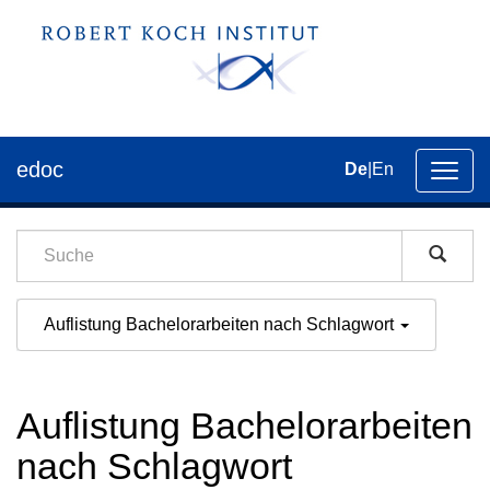
edoc
De
|
En
Umsch
der
Navig
Auflistung Bachelorarbeiten nach Schlagwort
Auflistung Bachelorarbeiten
nach Schlagwort