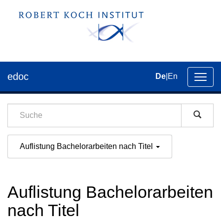
edoc
De
|
En
Umsch
der
Navig
Auflistung Bachelorarbeiten nach Titel
Auflistung Bachelorarbeiten
nach Titel