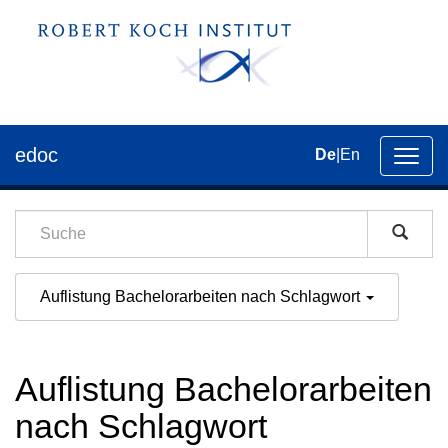
edoc
De
|
En
Umsch
der
Navig
Auflistung Bachelorarbeiten nach Schlagwort
Auflistung Bachelorarbeiten
nach Schlagwort