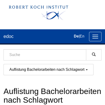
edoc
De
|
En
Umsch
der
Navig
Auflistung Bachelorarbeiten nach Schlagwort
Auflistung Bachelorarbeiten
nach Schlagwort