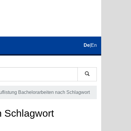
De
|
En
uflistung Bachelorarbeiten nach Schlagwort
h Schlagwort