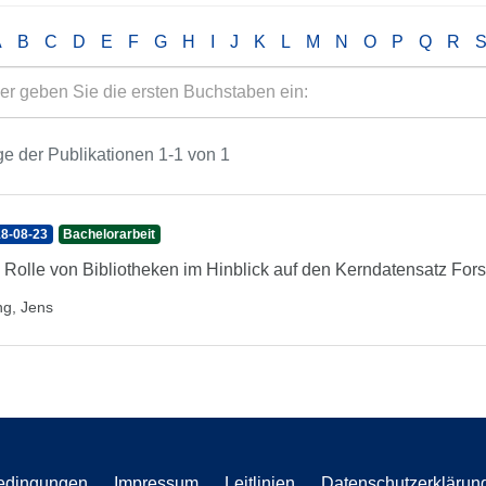
A
B
C
D
E
F
G
H
I
J
K
L
M
N
O
P
Q
R
e der Publikationen 1-1 von 1
8-08-23
Bachelorarbeit
 Rolle von Bibliotheken im Hinblick auf den Kerndatensatz For
ng, Jens
edingungen
Impressum
Leitlinien
Datenschutzerklärun