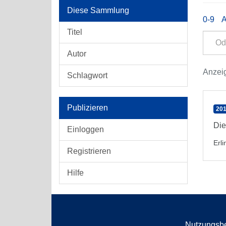
Diese Sammlung
0-9
Titel
Autor
Anzeig
Schlagwort
Publizieren
201
Die
Einloggen
Erli
Registrieren
Hilfe
Nutzungsb