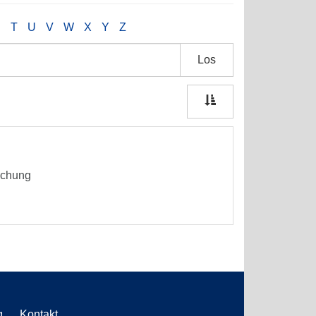
S
T
U
V
W
X
Y
Z
Los
schung
g
Kontakt