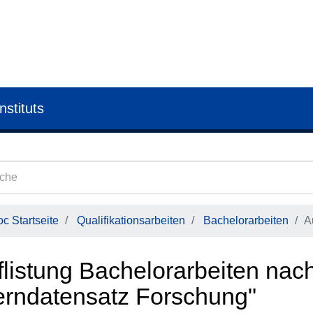
nstituts
c Startseite
Qualifikationsarbeiten
Bachelorarbeiten
A
flistung Bachelorarbeiten nac
erndatensatz Forschung"