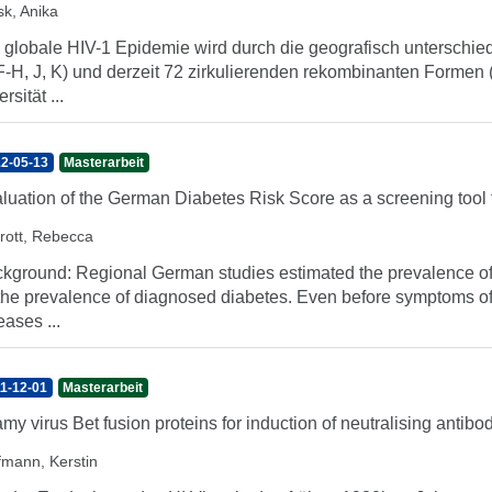
sk, Anika
 globale HIV-1 Epidemie wird durch die geografisch unterschie
F-H, J, K) und derzeit 72 zirkulierenden rekombinanten Formen 
rsität ...
2-05-13
Masterarbeit
luation of the German Diabetes Risk Score as a screening tool
rott, Rebecca
kground: Regional German studies estimated the prevalence of
the prevalence of diagnosed diabetes. Even before symptoms of
eases ...
1-12-01
Masterarbeit
my virus Bet fusion proteins for induction of neutralising antibo
fmann, Kerstin