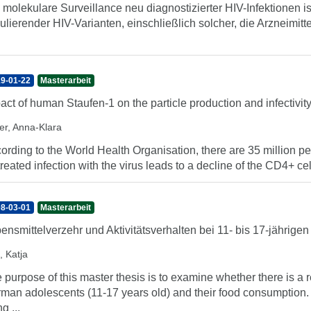
 molekulare Surveillance neu diagnostizierter HIV-Infektionen ist
kulierender HIV-Varianten, einschließlich solcher, die Arzneimit
9-01-22
Masterarbeit
act of human Staufen-1 on the particle production and infectivity
er, Anna-Klara
ording to the World Health Organisation, there are 35 million pe
reated infection with the virus leads to a decline of the CD4+ c
8-03-01
Masterarbeit
ensmittelverzehr und Aktivitätsverhalten bei 11- bis 17-jährige
, Katja
 purpose of this master thesis is to examine whether there is a r
man adolescents (11-17 years old) and their food consumption. A
ng ...