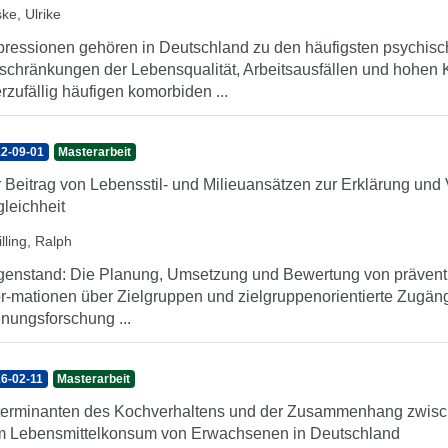
ke, Ulrike
ressionen gehören in Deutschland zu den häufigsten psychis
schränkungen der Lebensqualität, Arbeitsausfällen und hohen 
rzufällig häufigen komorbiden ...
2-09-01
Masterarbeit
 Beitrag von Lebensstil- und Milieuansätzen zur Erklärung und
leichheit
lling, Ralph
enstand: Die Planung, Umsetzung und Bewertung von präventive
or-mationen über Zielgruppen und zielgruppenorientierte Zugän
nungsforschung ...
6-02-11
Masterarbeit
erminanten des Kochverhaltens und der Zusammenhang zwische
 Lebensmittelkonsum von Erwachsenen in Deutschland