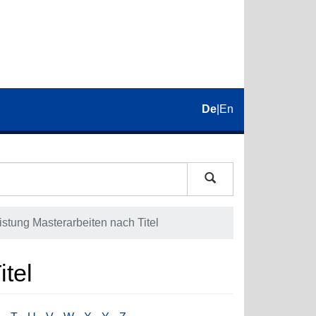
De
|
En
istung Masterarbeiten nach Titel
itel