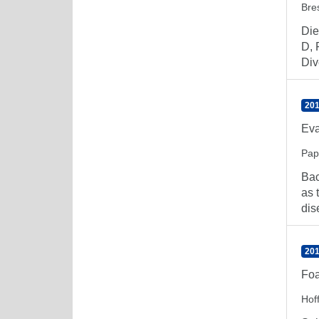
Bre
Die
D, 
Dive
201
Eva
Pap
Bac
as 
dis
201
Foa
Hof