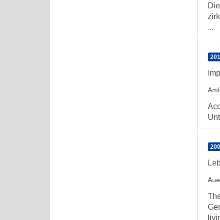
Die
zir
...
201
Imp
Aml
Acc
Unt
200
Leb
Aue
The
Ger
livi