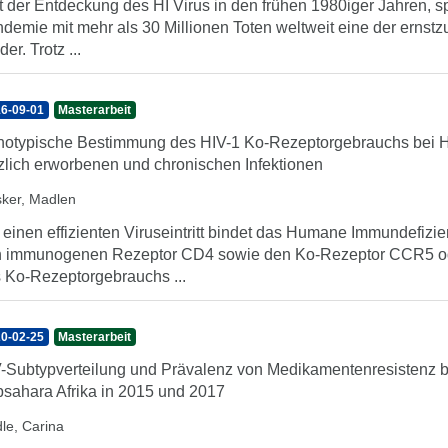
t der Entdeckung des HI Virus in den frühen 1980iger Jahren, s
demie mit mehr als 30 Millionen Toten weltweit eine der ernst
er. Trotz ...
6-09-01
Masterarbeit
otypische Bestimmung des HIV-1 Ko-Rezeptorgebrauchs bei 
zlich erworbenen und chronischen Infektionen
sker, Madlen
 einen effizienten Viruseintritt bindet das Humane Immundefizi
 immunogenen Rezeptor CD4 sowie den Ko-Rezeptor CCR5 o
 Ko-Rezeptorgebrauchs ...
0-02-25
Masterarbeit
-Subtypverteilung und Prävalenz von Medikamentenresistenz b
sahara Afrika in 2015 und 2017
dle, Carina