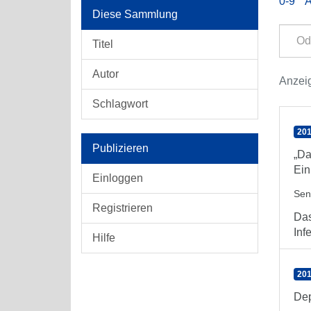
0-9
Diese Sammlung
Titel
Autor
Anzeig
Schlagwort
201
Publizieren
„Da
Ein
Einloggen
Sen
Registrieren
Das
Inf
Hilfe
201
Dep