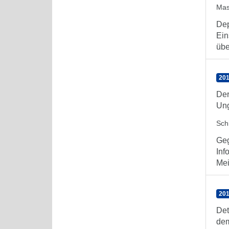
Mas
Dep
Ein
übe
201
Der
Ung
Schi
Geg
Inf
Mei
201
Det
dem