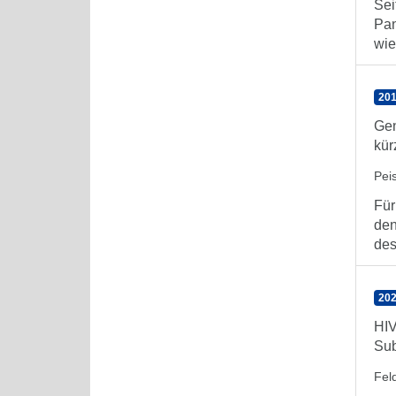
Sei
Pan
wied
201
Gen
kür
Pei
Für
den
des
202
HIV
Sub
Fel