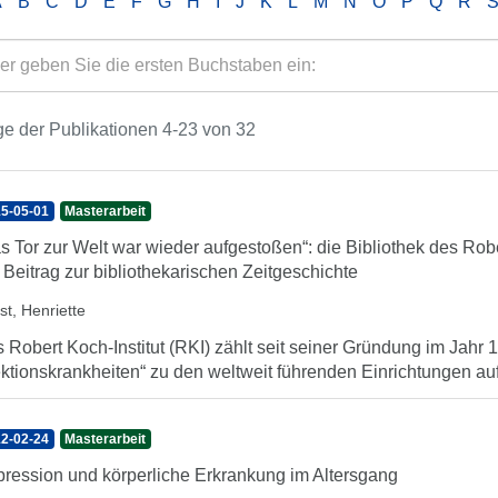
A
B
C
D
E
F
G
H
I
J
K
L
M
N
O
P
Q
R
e der Publikationen 4-23 von 32
5-05-01
Masterarbeit
s Tor zur Welt war wieder aufgestoßen“: die Bibliothek des Rob
 Beitrag zur bibliothekarischen Zeitgeschichte
st, Henriette
 Robert Koch-Institut (RKI) zählt seit seiner Gründung im Jahr 1
ektionskrankheiten“ zu den weltweit führenden Einrichtungen auf
2-02-24
Masterarbeit
ression und körperliche Erkrankung im Altersgang