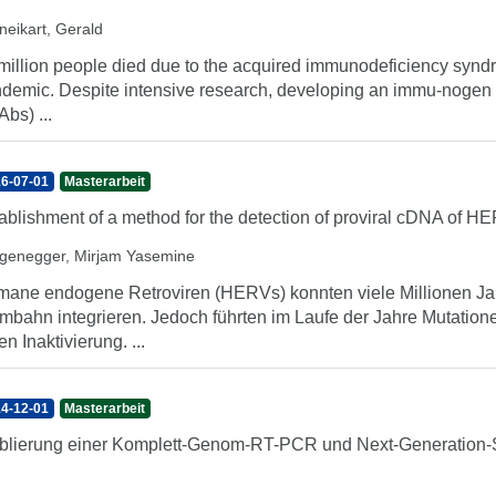
neikart, Gerald
million people died due to the acquired immunodeficiency syndr
demic. Despite intensive research, developing an immu-nogen t
Abs) ...
6-07-01
Masterarbeit
ablishment of a method for the detection of proviral cDNA of 
genegger, Mirjam Yasemine
ane endogene Retroviren (HERVs) konnten viele Millionen Jah
mbahn integrieren. Jedoch führten im Laufe der Jahre Mutatio
en Inaktivierung. ...
4-12-01
Masterarbeit
blierung einer Komplett-Genom-RT-PCR und Next-Generation-S