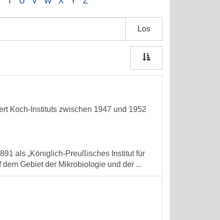
S
T
U
V
W
X
Y
Z
Los
ert Koch-Instituts zwischen 1947 und 1952
891 als „Königlich-Preußisches Institut für
 dem Gebiet der Mikrobiologie und der ...