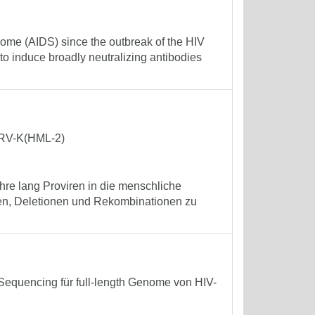
ome (AIDS) since the outbreak of the HIV
o induce broadly neutralizing antibodies
HERV-K(HML-2)
re lang Proviren in die menschliche
nen, Deletionen und Rekombinationen zu
equencing für full-length Genome von HIV-