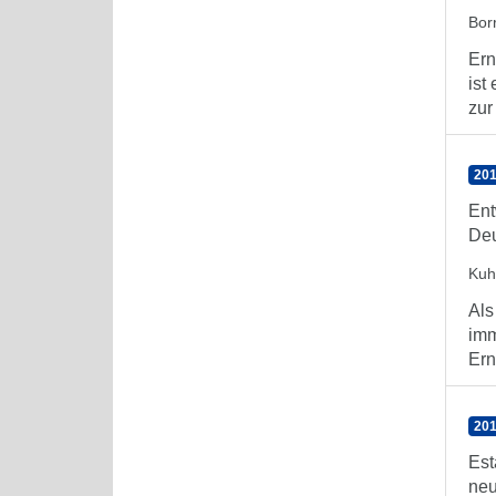
Bor
Ern
ist
zur 
201
Ent
De
Kuh
Als
imm
Ern
201
Est
neu