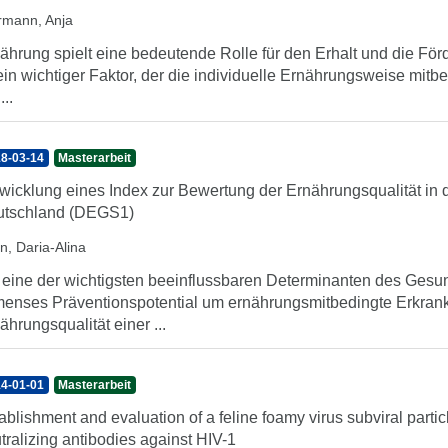
rmann, Anja
ährung spielt eine bedeutende Rolle für den Erhalt und die Fö
 ein wichtiger Faktor, der die individuelle Ernährungsweise mit
...
8-03-14
Masterarbeit
wicklung eines Index zur Bewertung der Ernährungsqualität in 
utschland (DEGS1)
n, Daria-Alina
 eine der wichtigsten beeinflussbaren Determinanten des Gesund
enses Präventionspotential um ernährungsmitbedingte Erkra
ährungsqualität einer ...
4-01-01
Masterarbeit
ablishment and evaluation of a feline foamy virus subviral partic
tralizing antibodies against HIV-1