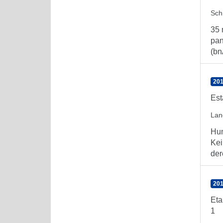
Sch
35 
pan
(bn
201
Est
Lan
Hum
Kei
der
201
Eta
1