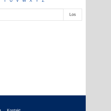
S
T
U
V
W
X
Y
Z
Los
g
Kontakt