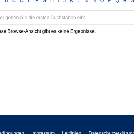
A
B
C
D
E
F
G
H
I
J
K
L
M
N
O
P
Q
R
ese Browse-Ansicht gibt es keine Ergebnisse.
edingungen
Impressum
Leitlinien
Datenschutzerklärun