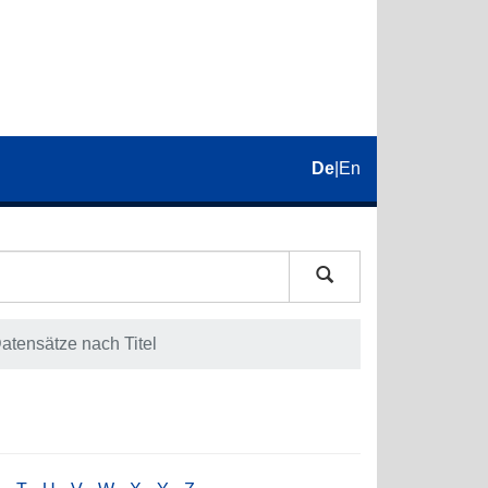
De
|
En
Datensätze nach Titel