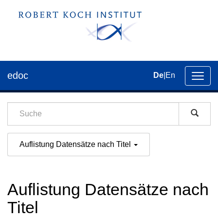
edoc
De
|
En
Umsch
der
Navig
Auflistung Datensätze nach Titel
Auflistung Datensätze nach
Titel