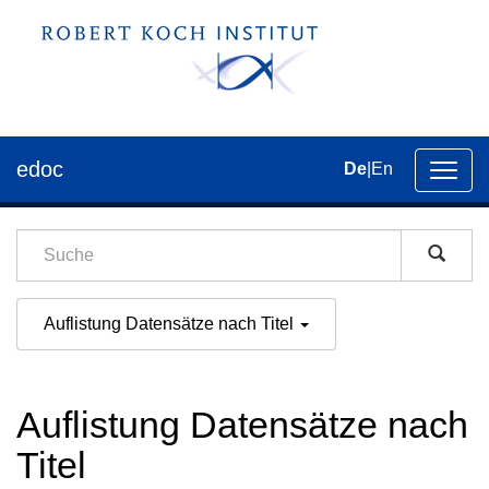
edoc
De
|
En
Umsch
der
Navig
Auflistung Datensätze nach Titel
Auflistung Datensätze nach
Titel