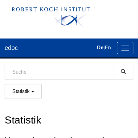
edoc
De
|
En
Umsch
der
Navig
Statistik
Statistik