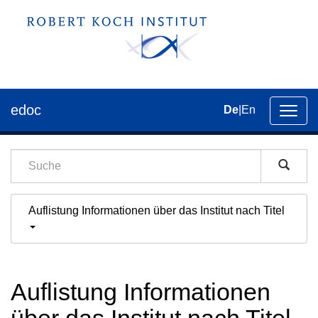
edoc
De
|
En
Umsch
der
Navig
Auflistung Informationen über das Institut nach Titel
Auflistung Informationen