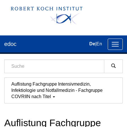
edoc
De
|
En
Umsch
der
Navig
Auflistung Fachgruppe Intensivmedizin,
Infektiologie und Notfallmedizin - Fachgruppe
COVRIIN nach Titel
Auflistung Fachgruppe