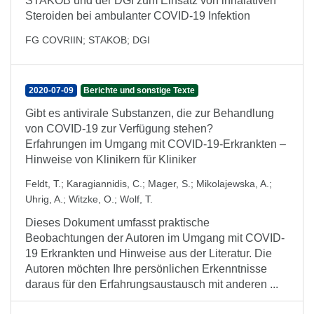
STAKOB und der DGI zum Einsatz von inhalativen
Steroiden bei ambulanter COVID-19 Infektion
FG COVRIIN
;
STAKOB
;
DGI
2020-07-09
Berichte und sonstige Texte
Gibt es antivirale Substanzen, die zur Behandlung
von COVID-19 zur Verfügung stehen?
Erfahrungen im Umgang mit COVID-19-Erkrankten –
Hinweise von Klinikern für Kliniker
Feldt, T.
;
Karagiannidis, C.
;
Mager, S.
;
Mikolajewska, A.
;
Uhrig, A.
;
Witzke, O.
;
Wolf, T.
Dieses Dokument umfasst praktische
Beobachtungen der Autoren im Umgang mit COVID-
19 Erkrankten und Hinweise aus der Literatur. Die
Autoren möchten Ihre persönlichen Erkenntnisse
daraus für den Erfahrungsaustausch mit anderen ...