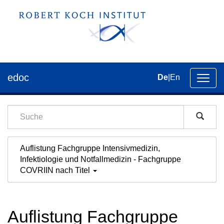
edoc
De
|
En
Umsch
der
Navig
Auflistung Fachgruppe Intensivmedizin,
Infektiologie und Notfallmedizin - Fachgruppe
COVRIIN nach Titel
Auflistung Fachgruppe