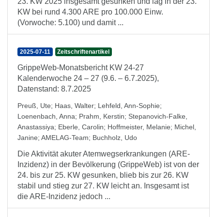
23. KW 2025 insgesamt gesunken und lag in der 23.
KW bei rund 4.300 ARE pro 100.000 Einw.
(Vorwoche: 5.100) und damit ...
2025-07-11
Zeitschriftenartikel
GrippeWeb-Monatsbericht KW 24-27
Kalenderwoche 24 – 27 (9.6. – 6.7.2025),
Datenstand: 8.7.2025
Preuß, Ute
;
Haas, Walter
;
Lehfeld, Ann-Sophie
;
Loenenbach, Anna
;
Prahm, Kerstin
;
Stepanovich-Falke,
Anastassiya
;
Eberle, Carolin
;
Hoffmeister, Melanie
;
Michel,
Janine
;
AMELAG-Team
;
Buchholz, Udo
Die Aktivität akuter Atemwegserkrankungen (ARE-
Inzidenz) in der Bevölkerung (GrippeWeb) ist von der
24. bis zur 25. KW gesunken, blieb bis zur 26. KW
stabil und stieg zur 27. KW leicht an. Insgesamt ist
die ARE-Inzidenz jedoch ...