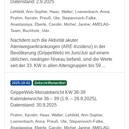
Datenstand: 2.9.2025
Lehfeld, Ann-Sophie
;
Haas, Walter
;
Loenenbach, Anna
;
Prahm, Kerstin
;
Preuß, Ute
;
Stepanovich-Falke,
Anastassiya
;
Eberle, Carolin
;
Michel, Janine
;
AMELAG-
Team
;
Buchholz, Udo
Nachdem sich die Aktivität akuter
Atemwegserkrankungen (ARE-Inzidenz) in der
Bevölkerung (GrippeWeb) im Juni/Juli auf einem
üblichen, niedrigen Niveau befand, sind die Werte
seit der 33. KW in allen Altersgruppen bis 59 ...
2025-10-02
Zeitschriftenartikel
GrippeWeb-Monatsbericht KW 36-39
Kalenderwoche 36 – 39 (1.9. – 28.9.2025),
Datenstand: 30.9.2025
Prahm, Kerstin
;
Haas, Walter
;
Lehfeld, Ann-Sophie
;
Loenenbach, Anna
;
Preuß, Ute
;
Stepanovich-Falke,
Anastassiya
;
Eberle, Carolin
;
Michel, Janine
;
AMELAG-