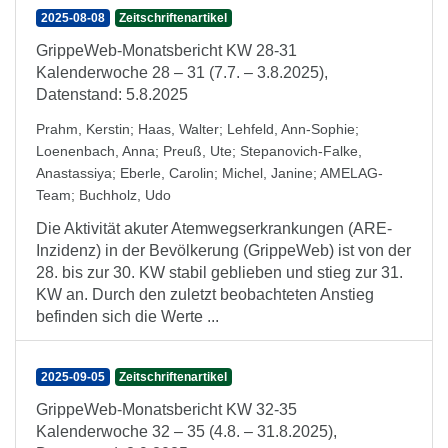
2025-08-08
Zeitschriftenartikel
GrippeWeb-Monatsbericht KW 28-31
Kalenderwoche 28 – 31 (7.7. – 3.8.2025),
Datenstand: 5.8.2025
Prahm, Kerstin
;
Haas, Walter
;
Lehfeld, Ann-Sophie
;
Loenenbach, Anna
;
Preuß, Ute
;
Stepanovich-Falke,
Anastassiya
;
Eberle, Carolin
;
Michel, Janine
;
AMELAG-
Team
;
Buchholz, Udo
Die Aktivität akuter Atemwegserkrankungen (ARE-
Inzidenz) in der Bevölkerung (GrippeWeb) ist von der
28. bis zur 30. KW stabil geblieben und stieg zur 31.
KW an. Durch den zuletzt beobachteten Anstieg
befinden sich die Werte ...
2025-09-05
Zeitschriftenartikel
GrippeWeb-Monatsbericht KW 32-35
Kalenderwoche 32 – 35 (4.8. – 31.8.2025),