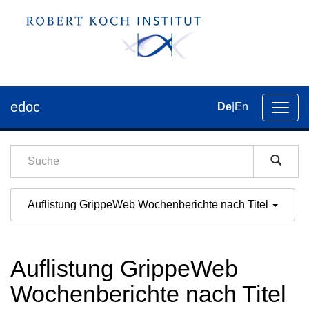
edoc
De
|
En
Umsch
der
Navig
Auflistung GrippeWeb Wochenberichte nach Titel
Auflistung GrippeWeb
Wochenberichte nach Titel