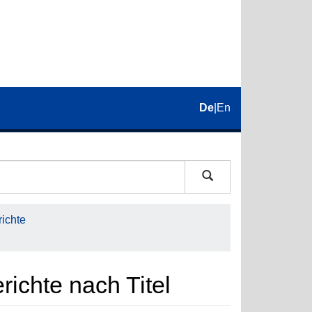
De
|
En
ichte
ichte nach Titel