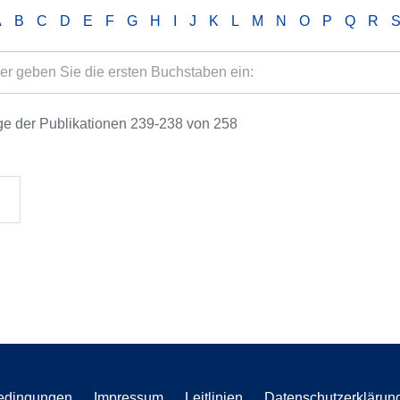
A
B
C
D
E
F
G
H
I
J
K
L
M
N
O
P
Q
R
e der Publikationen 239-238 von 258
edingungen
Impressum
Leitlinien
Datenschutzerklärun