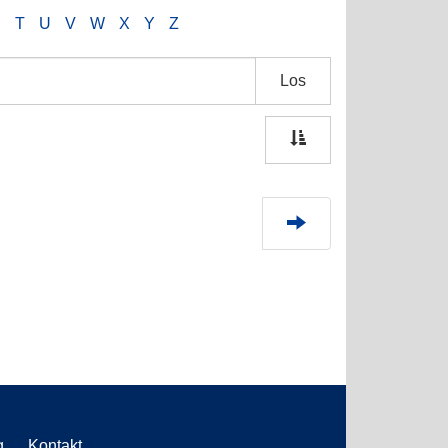
S
T
U
V
W
X
Y
Z
Los
g
Kontakt