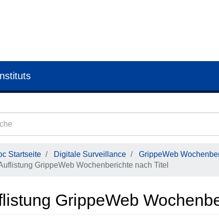
nstituts
c Startseite
Digitale Surveillance
GrippeWeb Wochenber
Auflistung GrippeWeb Wochenberichte nach Titel
flistung GrippeWeb Wochenber