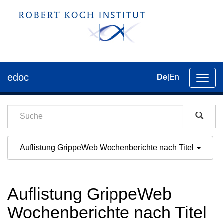
edoc
De
|
En
Umsch
der
Navig
Auflistung GrippeWeb Wochenberichte nach Titel
Auflistung GrippeWeb
Wochenberichte nach Titel