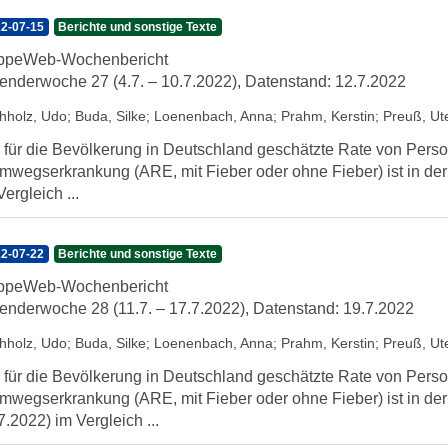
2-07-15
Berichte und sonstige Texte
ippeWeb-Wochenbericht
enderwoche 27 (4.7. – 10.7.2022), Datenstand: 12.7.2022
hholz, Udo
;
Buda, Silke
;
Loenenbach, Anna
;
Prahm, Kerstin
;
Preuß, Ut
 für die Bevölkerung in Deutschland geschätzte Rate von Perso
mwegserkrankung (ARE, mit Fieber oder ohne Fieber) ist in der
Vergleich ...
2-07-22
Berichte und sonstige Texte
ippeWeb-Wochenbericht
enderwoche 28 (11.7. – 17.7.2022), Datenstand: 19.7.2022
hholz, Udo
;
Buda, Silke
;
Loenenbach, Anna
;
Prahm, Kerstin
;
Preuß, Ut
 für die Bevölkerung in Deutschland geschätzte Rate von Perso
mwegserkrankung (ARE, mit Fieber oder ohne Fieber) ist in de
7.2022) im Vergleich ...