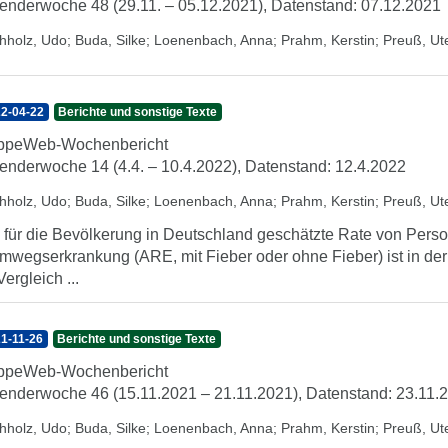
enderwoche 48 (29.11. – 05.12.2021), Datenstand: 07.12.2021
hholz, Udo
;
Buda, Silke
;
Loenenbach, Anna
;
Prahm, Kerstin
;
Preuß, Ut
2-04-22
Berichte und sonstige Texte
ippeWeb-Wochenbericht
enderwoche 14 (4.4. – 10.4.2022), Datenstand: 12.4.2022
hholz, Udo
;
Buda, Silke
;
Loenenbach, Anna
;
Prahm, Kerstin
;
Preuß, Ut
 für die Bevölkerung in Deutschland geschätzte Rate von Perso
mwegserkrankung (ARE, mit Fieber oder ohne Fieber) ist in der
Vergleich ...
1-11-26
Berichte und sonstige Texte
ippeWeb-Wochenbericht
enderwoche 46 (15.11.2021 – 21.11.2021), Datenstand: 23.11.
hholz, Udo
;
Buda, Silke
;
Loenenbach, Anna
;
Prahm, Kerstin
;
Preuß, Ut