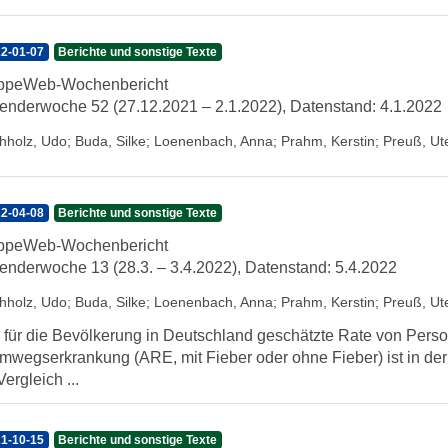
2-01-07
Berichte und sonstige Texte
ippeWeb-Wochenbericht
enderwoche 52 (27.12.2021 – 2.1.2022), Datenstand: 4.1.2022
hholz, Udo
;
Buda, Silke
;
Loenenbach, Anna
;
Prahm, Kerstin
;
Preuß, Ut
2-04-08
Berichte und sonstige Texte
ippeWeb-Wochenbericht
enderwoche 13 (28.3. – 3.4.2022), Datenstand: 5.4.2022
hholz, Udo
;
Buda, Silke
;
Loenenbach, Anna
;
Prahm, Kerstin
;
Preuß, Ut
 für die Bevölkerung in Deutschland geschätzte Rate von Perso
mwegserkrankung (ARE, mit Fieber oder ohne Fieber) ist in der
Vergleich ...
1-10-15
Berichte und sonstige Texte