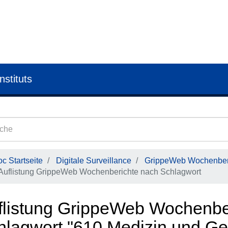
nstituts
c Startseite
Digitale Surveillance
GrippeWeb Wochenber
Auflistung GrippeWeb Wochenberichte nach Schlagwort
flistung GrippeWeb Wochenbe
hlagwort "610 Medizin und Ge