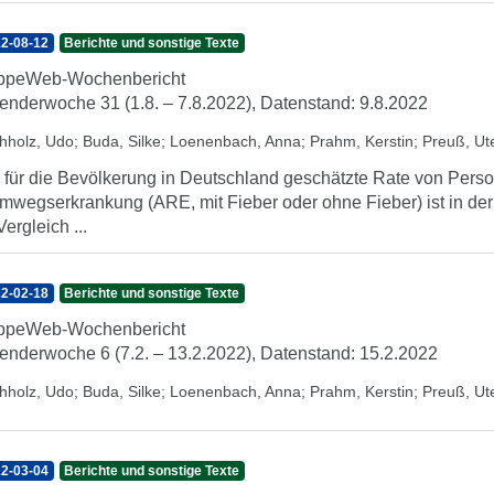
2-08-12
Berichte und sonstige Texte
ippeWeb-Wochenbericht
enderwoche 31 (1.8. – 7.8.2022), Datenstand: 9.8.2022
hholz, Udo
;
Buda, Silke
;
Loenenbach, Anna
;
Prahm, Kerstin
;
Preuß, Ut
 für die Bevölkerung in Deutschland geschätzte Rate von Perso
mwegserkrankung (ARE, mit Fieber oder ohne Fieber) ist in der
Vergleich ...
2-02-18
Berichte und sonstige Texte
ippeWeb-Wochenbericht
enderwoche 6 (7.2. – 13.2.2022), Datenstand: 15.2.2022
hholz, Udo
;
Buda, Silke
;
Loenenbach, Anna
;
Prahm, Kerstin
;
Preuß, Ut
2-03-04
Berichte und sonstige Texte