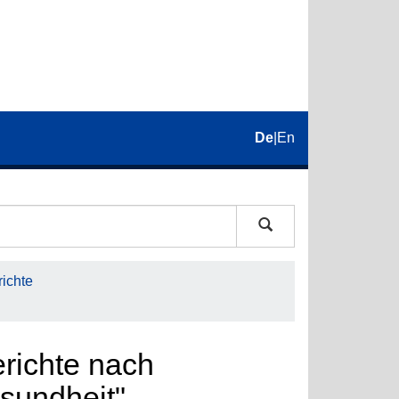
De
|
En
ichte
richte nach
sundheit"