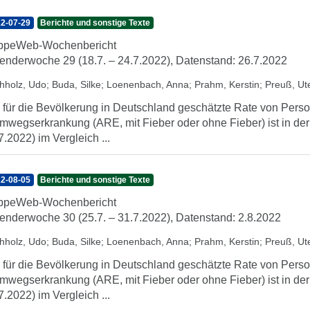
2-07-29
Berichte und sonstige Texte
ippeWeb-Wochenbericht
enderwoche 29 (18.7. – 24.7.2022), Datenstand: 26.7.2022
hholz, Udo
;
Buda, Silke
;
Loenenbach, Anna
;
Prahm, Kerstin
;
Preuß, Ut
 für die Bevölkerung in Deutschland geschätzte Rate von Perso
mwegserkrankung (ARE, mit Fieber oder ohne Fieber) ist in de
7.2022) im Vergleich ...
2-08-05
Berichte und sonstige Texte
ippeWeb-Wochenbericht
enderwoche 30 (25.7. – 31.7.2022), Datenstand: 2.8.2022
hholz, Udo
;
Buda, Silke
;
Loenenbach, Anna
;
Prahm, Kerstin
;
Preuß, Ut
 für die Bevölkerung in Deutschland geschätzte Rate von Perso
mwegserkrankung (ARE, mit Fieber oder ohne Fieber) ist in de
7.2022) im Vergleich ...