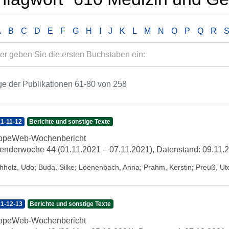
A
B
C
D
E
F
G
H
I
J
K
L
M
N
O
P
Q
R
e der Publikationen 61-80 von 258
1-11-12
Berichte und sonstige Texte
ippeWeb-Wochenbericht
enderwoche 44 (01.11.2021 – 07.11.2021), Datenstand: 09.11.
hholz, Udo
;
Buda, Silke
;
Loenenbach, Anna
;
Prahm, Kerstin
;
Preuß, Ut
1-12-13
Berichte und sonstige Texte
ippeWeb-Wochenbericht