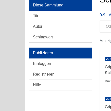
Diese Sammlung
0-9
Titel
Autor
Schlagwort
Anzeig
Publizieren
202
Einloggen
Gr
Kal
Registrieren
Buc
Hilfe
202
Gr