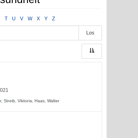
S
T
U
V
W
X
Y
Z
Los
2021
e
;
Streib, Viktoria
;
Haas, Walter