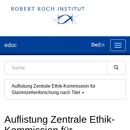
edoc
De
|
En
Umsch
der
Navig
Auflistung Zentrale Ethik-Kommission für
Stammzellenforschung nach Titel
Auflistung Zentrale Ethik-