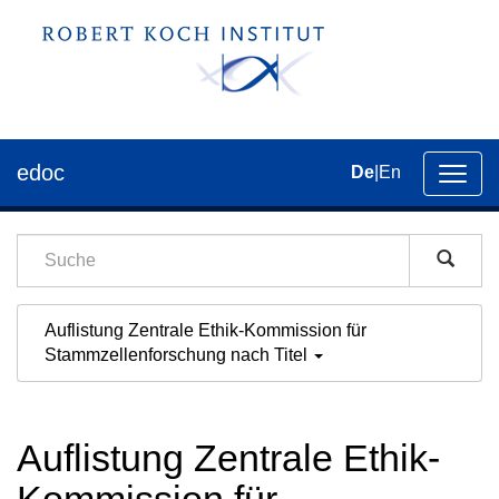
edoc
De
|
En
Umsch
der
Navig
Auflistung Zentrale Ethik-Kommission für
Stammzellenforschung nach Titel
Auflistung Zentrale Ethik-