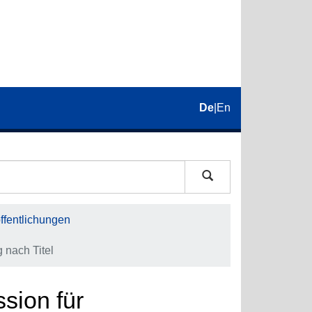
De
|
En
fentlichungen
 nach Titel
sion für