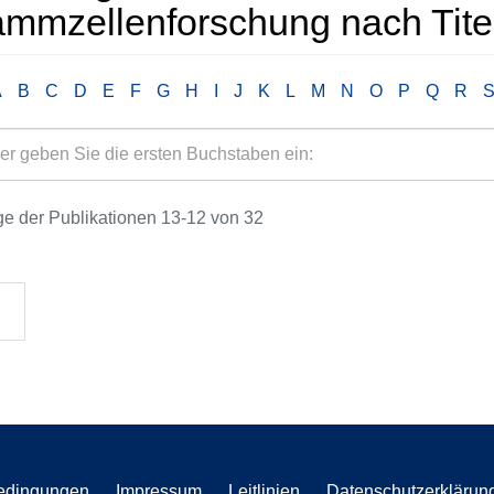
ammzellenforschung nach Tite
A
B
C
D
E
F
G
H
I
J
K
L
M
N
O
P
Q
R
e der Publikationen 13-12 von 32
edingungen
Impressum
Leitlinien
Datenschutzerklärun