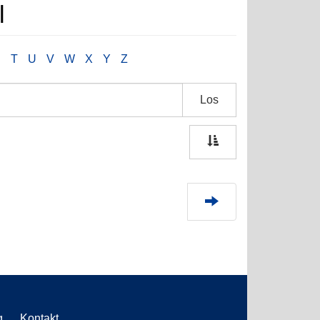
l
S
T
U
V
W
X
Y
Z
Los
g
Kontakt