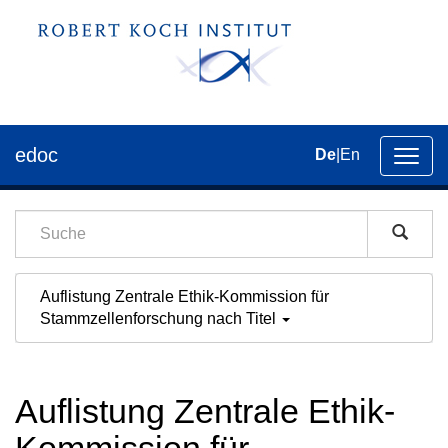
edoc
De
|
En
Umsch
der
Navig
Auflistung Zentrale Ethik-Kommission für
Stammzellenforschung nach Titel
Auflistung Zentrale Ethik-