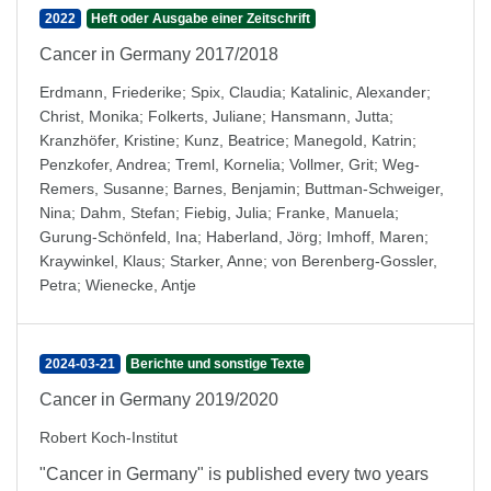
2022
Heft oder Ausgabe einer Zeitschrift
Cancer in Germany 2017/2018
Erdmann, Friederike
;
Spix, Claudia
;
Katalinic, Alexander
;
Christ, Monika
;
Folkerts, Juliane
;
Hansmann, Jutta
;
Kranzhöfer, Kristine
;
Kunz, Beatrice
;
Manegold, Katrin
;
Penzkofer, Andrea
;
Treml, Kornelia
;
Vollmer, Grit
;
Weg-
Remers, Susanne
;
Barnes, Benjamin
;
Buttman-Schweiger,
Nina
;
Dahm, Stefan
;
Fiebig, Julia
;
Franke, Manuela
;
Gurung-Schönfeld, Ina
;
Haberland, Jörg
;
Imhoff, Maren
;
Kraywinkel, Klaus
;
Starker, Anne
;
von Berenberg-Gossler,
Petra
;
Wienecke, Antje
2024-03-21
Berichte und sonstige Texte
Cancer in Germany 2019/2020
Robert Koch-Institut
"Cancer in Germany" is published every two years