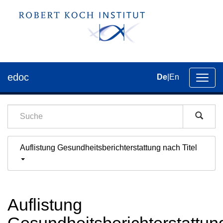
edoc
De
|
En
Umsch
der
Navig
Auflistung Gesundheitsberichterstattung nach Titel
Auflistung