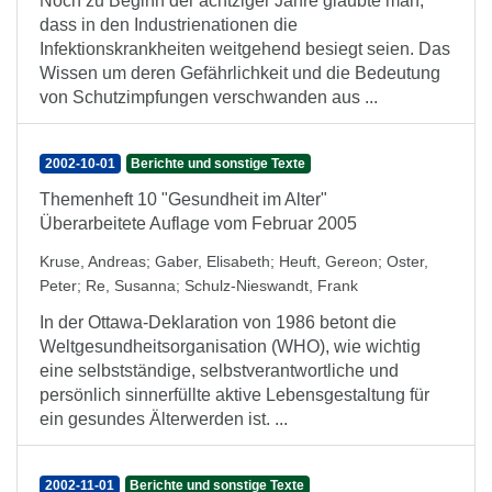
Noch zu Beginn der achtziger Jahre glaubte man,
dass in den Industrienationen die
Infektionskrankheiten weitgehend besiegt seien. Das
Wissen um deren Gefährlichkeit und die Bedeutung
von Schutzimpfungen verschwanden aus ...
2002-10-01
Berichte und sonstige Texte
Themenheft 10 "Gesundheit im Alter"
Überarbeitete Auflage vom Februar 2005
Kruse, Andreas
;
Gaber, Elisabeth
;
Heuft, Gereon
;
Oster,
Peter
;
Re, Susanna
;
Schulz-Nieswandt, Frank
In der Ottawa-Deklaration von 1986 betont die
Weltgesundheitsorganisation (WHO), wie wichtig
eine selbstständige, selbstverantwortliche und
persönlich sinnerfüllte aktive Lebensgestaltung für
ein gesundes Älterwerden ist. ...
2002-11-01
Berichte und sonstige Texte