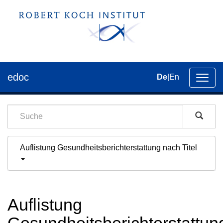
edoc
De
|
En
Umsch
der
Navig
Auflistung Gesundheitsberichterstattung nach Titel
Auflistung