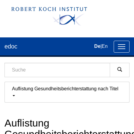
edoc
De
|
En
Umsch
der
Navig
Auflistung Gesundheitsberichterstattung nach Titel
Auflistung