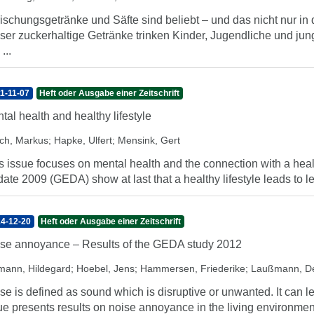
rischungsgetränke und Säfte sind beliebt – und das nicht nur in
ser zuckerhaltige Getränke trinken Kinder, Jugendliche und jun
...
1-11-07
Heft oder Ausgabe einer Zeitschrift
tal health and healthy lifestyle
ch, Markus
;
Hapke, Ulfert
;
Mensink, Gert
s issue focuses on mental health and the connection with a heal
ate 2009 (GEDA) show at last that a healthy lifestyle leads to l
4-12-20
Heft oder Ausgabe einer Zeitschrift
se annoyance – Results of the GEDA study 2012
mann, Hildegard
;
Hoebel, Jens
;
Hammersen, Friederike
;
Laußmann, De
se is defined as sound which is disruptive or unwanted. It can lea
ue presents results on noise annoyance in the living environmen