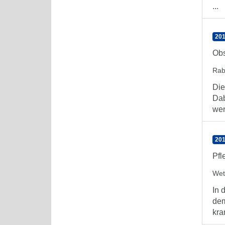
...
201
Obs
Rab
Die
Dab
wer
201
Pfl
Wet
In 
dem
kra