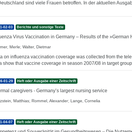
Deutschland sind viele Frauen betroffen. In der aktuellen Aus
1-02-03
Berichte und sonstige Texte
luenza Virus Vaccination in Germany – Results of the »Germa
mer, Merle
;
Walter, Dietmar
a on influenza vaccination coverage was collected from the t
a show that vaccine coverage in season 2007/08 in target groups
6-01-29
Heft oder Ausgabe einer Zeitschrift
ormal caregivers - Germany’s largest nursing service
zstein, Matthias
;
Rommel, Alexander
;
Lange, Cornelia
1-04-07
Heft oder Ausgabe einer Zeitschrift
petenz und Souveränität im Gesundheitswesen – Die Nutzerp