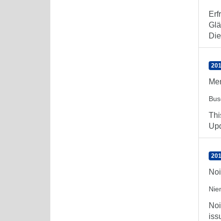
Erf
Glä
Die 
201
Men
Bus
Thi
Upd
201
Noi
Nie
Noi
iss