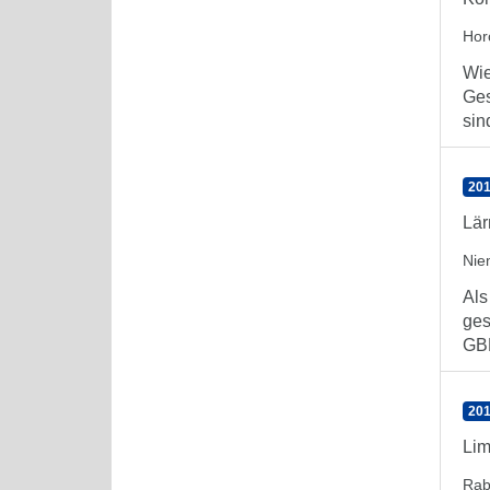
Hor
Wie
Ges
sin
201
Lär
Nie
Als
ges
GBE
201
Lim
Rab