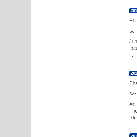
201
Pha
Schi
Jun
foc
...
201
Ph
Schi
Anl
The
Ste
201