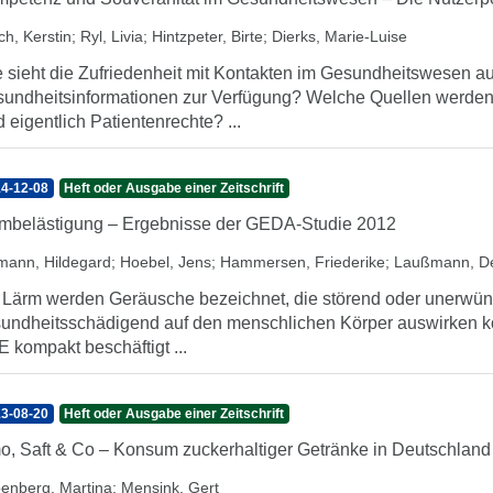
ch, Kerstin
;
Ryl, Livia
;
Hintzpeter, Birte
;
Dierks, Marie-Luise
 sieht die Zufriedenheit mit Kontakten im Gesundheitswesen 
undheitsinformationen zur Verfügung? Welche Quellen werde
d eigentlich Patientenrechte? ...
4-12-08
Heft oder Ausgabe einer Zeitschrift
mbelästigung – Ergebnisse der GEDA-Studie 2012
mann, Hildegard
;
Hoebel, Jens
;
Hammersen, Friederike
;
Laußmann, De
 Lärm werden Geräusche bezeichnet, die störend oder unerwüns
undheitsschädigend auf den menschlichen Körper auswirken k
 kompakt beschäftigt ...
3-08-20
Heft oder Ausgabe einer Zeitschrift
o, Saft & Co – Konsum zuckerhaltiger Getränke in Deutschland
enberg, Martina
;
Mensink, Gert