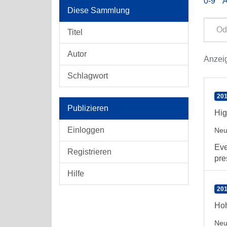
0-9
Diese Sammlung
Titel
Autor
Anzeig
Schlagwort
201
Publizieren
Hig
Einloggen
Neu
Eve
Registrieren
pre
Hilfe
201
Hoh
Neu