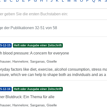
A
B
C
D
E
F
G
H
I
J
K
L
M
N
O
P
Q
R
e der Publikationen 32-51 von 58
5-12-15
Heft oder Ausgabe einer Zeitschrift
h blood pressure: A concern for everyone
hauser, Hannelore
;
Sarganas, Giselle
ryday factors like diet, exercise, alcohol consumption, stress 
ssure, which we can help to shape both as individuals and as a soc
5-12-16
Heft oder Ausgabe einer Zeitschrift
er Blutdruck: Ein Thema für alle
hauser, Hannelore
;
Sarganas, Giselle