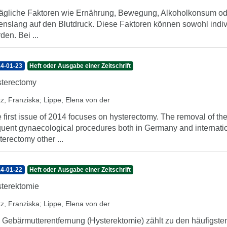
tägliche Faktoren wie Ernährung, Bewegung, Alkoholkonsum od
enslang auf den Blutdruck. Diese Faktoren können sowohl individ
den. Bei ...
4-01-23
Heft oder Ausgabe einer Zeitschrift
terectomy
tz, Franziska
;
Lippe, Elena von der
 first issue of 2014 focuses on hysterectomy. The removal of th
quent gynaecological procedures both in Germany and internation
terectomy other ...
4-01-22
Heft oder Ausgabe einer Zeitschrift
terektomie
tz, Franziska
;
Lippe, Elena von der
 Gebärmutterentfernung (Hysterektomie) zählt zu den häufigste