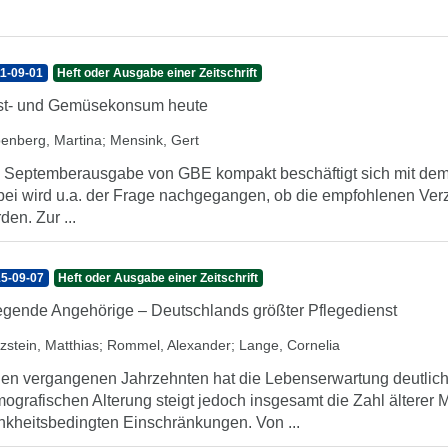
1-09-01
Heft oder Ausgabe einer Zeitschrift
t- und Gemüsekonsum heute
enberg, Martina
;
Mensink, Gert
 Septemberausgabe von GBE kompakt beschäftigt sich mit de
ei wird u.a. der Frage nachgegangen, ob die empfohlenen Ver
den. Zur ...
5-09-07
Heft oder Ausgabe einer Zeitschrift
egende Angehörige – Deutschlands größter Pflegedienst
zstein, Matthias
;
Rommel, Alexander
;
Lange, Cornelia
den vergangenen Jahrzehnten hat die Lebenserwartung deutli
ografischen Alterung steigt jedoch insgesamt die Zahl älterer 
nkheitsbedingten Einschränkungen. Von ...