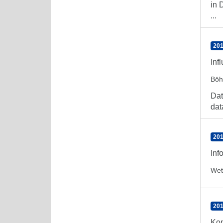
in 
...
201
Inf
Böh
Dat
dat
201
Inf
Wet
201
Kom