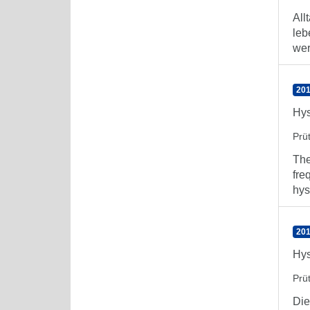
All
leb
wer
201
Hys
Prü
The
fre
hys
201
Hys
Prü
Die