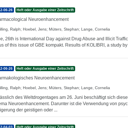
2-06-26
Heft oder Ausgabe einer Zeitschrift
rmacological Neuroenhancement
lling, Ralph
;
Hoebel, Jens
;
Müters, Stephan
;
Lange, Cornelia
e, 26th is International Day against Drug Abuse and Illicit Traf
us of this issue of GBE kompakt. Results of KOLIBRI, a study by
2-06-26
Heft oder Ausgabe einer Zeitschrift
armakologisches Neuroenhancement
lling, Ralph
;
Hoebel, Jens
;
Müters, Stephan
;
Lange, Cornelia
ässlich des Weltdrogentages am 26. Juni beschäftigt sich di
ma Neuroenhancement. Darunter ist die Verwendung von psycho
igerung der geistigen oder ...
2-04-03
Heft oder Ausgabe einer Zeitschrift