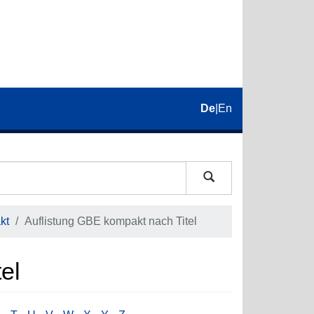
De
|
En
kt
Auflistung GBE kompakt nach Titel
el