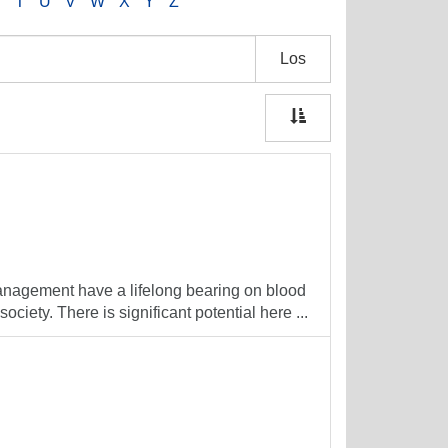
S
T
U
V
W
X
Y
Z
Los
management have a lifelong bearing on blood
iety. There is significant potential here ...