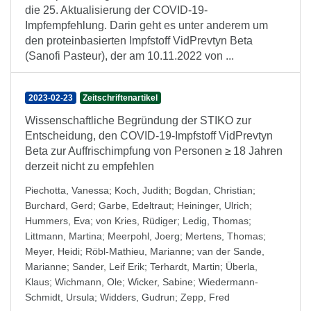
die 25. Aktualisierung der COVID-19-
Impfempfehlung. Darin geht es unter anderem um
den proteinbasierten Impfstoff VidPrevtyn Beta
(Sanofi Pasteur), der am 10.11.2022 von ...
2023-02-23
Zeitschriftenartikel
Wissenschaftliche Begründung der STIKO zur
Entscheidung, den COVID-19-Impfstoff VidPrevtyn
Beta zur Auffrischimpfung von Personen ≥ 18 Jahren
derzeit nicht zu empfehlen
Piechotta, Vanessa
;
Koch, Judith
;
Bogdan, Christian
;
Burchard, Gerd
;
Garbe, Edeltraut
;
Heininger, Ulrich
;
Hummers, Eva
;
von Kries, Rüdiger
;
Ledig, Thomas
;
Littmann, Martina
;
Meerpohl, Joerg
;
Mertens, Thomas
;
Meyer, Heidi
;
Röbl-Mathieu, Marianne
;
van der Sande,
Marianne
;
Sander, Leif Erik
;
Terhardt, Martin
;
Überla,
Klaus
;
Wichmann, Ole
;
Wicker, Sabine
;
Wiedermann-
Schmidt, Ursula
;
Widders, Gudrun
;
Zepp, Fred