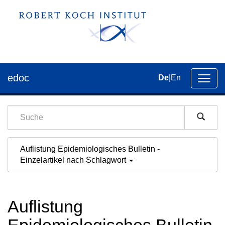
edoc
De
|
En
Umsch
der
Navig
Auflistung Epidemiologisches Bulletin -
Einzelartikel nach Schlagwort
Auflistung