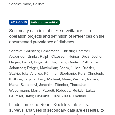
Scheidt-Nave, Christa
2019-06-19
Zeitschriftenartikel
Secondary data in diabetes surveillance – co-
operation projects and definition of references on the
documented prevalence of diabetes
Schmidt, Christian
;
Heidemann, Christin
;
Rommel,
Alexander
;
Brinks, Ralph
;
Claessen, Heiner
;
Dreß, Jochen
;
Hagen, Bernd
;
Hoyer, Annika
;
Laux, Gunter
;
Pollmanns,
Johannes
;
Präger, Maximilian
;
Böhm, Julian
;
Drösler,
Saskia
;
Icks, Andrea
;
Kümmel, Stephanie
;
Kurz, Christoph
;
Kvitkina, Tatjana
;
Laxy, Michael
;
Maier, Werner
;
Narres,
Maria
;
Szecsenyi, Joachim
;
Tönnies, Thaddäus
;
Weyermann, Maria
;
Paprott, Rebecca
;
Reitzle, Lukas
;
Baumert, Jens
;
Patelakis, Eleni
;
Ziese, Thomas
In addition to the Robert Koch Institute’s health
surveys, analyses of secondary data are essential to