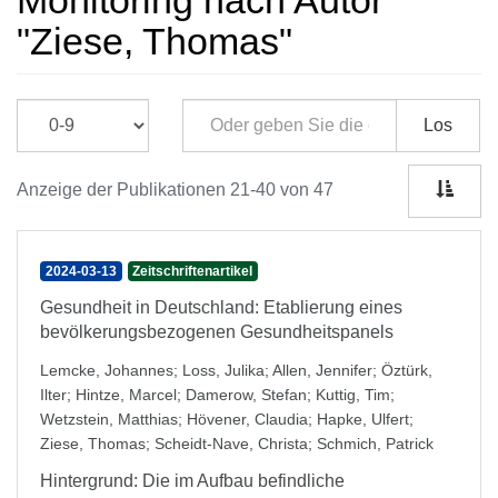
Monitoring nach Autor
"Ziese, Thomas"
Los
Anzeige der Publikationen 21-40 von 47
2024-03-13
Zeitschriftenartikel
Gesundheit in Deutschland: Etablierung eines
bevölkerungsbezogenen Gesundheitspanels
Lemcke, Johannes
;
Loss, Julika
;
Allen, Jennifer
;
Öztürk,
Ilter
;
Hintze, Marcel
;
Damerow, Stefan
;
Kuttig, Tim
;
Wetzstein, Matthias
;
Hövener, Claudia
;
Hapke, Ulfert
;
Ziese, Thomas
;
Scheidt-Nave, Christa
;
Schmich, Patrick
Hintergrund: Die im Aufbau befindliche