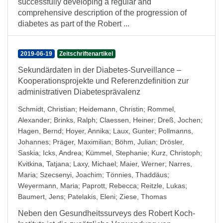
successfully developing a regular and
comprehensive description of the progression of
diabetes as part of the Robert ...
2019-06-19
Zeitschriftenartikel
Sekundärdaten in der Diabetes-Surveillance –
Kooperationsprojekte und Referenzdefinition zur
administrativen Diabetesprävalenz
Schmidt, Christian
;
Heidemann, Christin
;
Rommel,
Alexander
;
Brinks, Ralph
;
Claessen, Heiner
;
Dreß, Jochen
;
Hagen, Bernd
;
Hoyer, Annika
;
Laux, Gunter
;
Pollmanns,
Johannes
;
Präger, Maximilian
;
Böhm, Julian
;
Drösler,
Saskia
;
Icks, Andrea
;
Kümmel, Stephanie
;
Kurz, Christoph
;
Kvitkina, Tatjana
;
Laxy, Michael
;
Maier, Werner
;
Narres,
Maria
;
Szecsenyi, Joachim
;
Tönnies, Thaddäus
;
Weyermann, Maria
;
Paprott, Rebecca
;
Reitzle, Lukas
;
Baumert, Jens
;
Patelakis, Eleni
;
Ziese, Thomas
Neben den Gesundheitssurveys des Robert Koch-