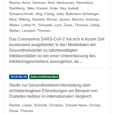
Rysina, Anna
;
Glemser, Axel
;
Neuhauser, Hannelore
;
Stahlberg, Silke
;
Kneuer, Antje
;
Hey, Isabell
;
Schaarschmidt, Jörg
;
Fiebig, Julia
;
Buttmann-Schweiger,
Nina
;
Wilking, Hendrik
;
Michel, Janine
;
Nitsche, Andreas
;
Wieler, Lothar H.
;
Schaade, Lars
;
Ziese, Thomas
;
Liebig,
Stefan
;
Lampert, Thomas
Das Coronavirus SARS-CoV-2 hat sich in kurzer Zeit
bundesweit ausgebreitet. In den Meldedaten der
Gesundheitsämter zu laborbestätigten
Infektionsfällen ist von einer Untererfassung des
Infektionsgeschehens auszugehen, da ...
2019-06-19
Zeitschriftenartikel
Studie zur Gesundheitsberichterstattung über
nichtübertragbare Erkrankungen am Beispiel von
Diabetes mellitus im internationalen Vergleich
Reitzle, Lukas
;
Schmidt, Christian
;
Scheidt-Nave, Christa
;
Ziese, Thomas