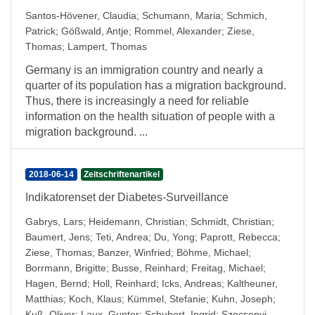
Santos-Hövener, Claudia
;
Schumann, Maria
;
Schmich,
Patrick
;
Gößwald, Antje
;
Rommel, Alexander
;
Ziese,
Thomas
;
Lampert, Thomas
Germany is an immigration country and nearly a
quarter of its population has a migration background.
Thus, there is increasingly a need for reliable
information on the health situation of people with a
migration background. ...
2018-06-14
Zeitschriftenartikel
Indikatorenset der Diabetes-Surveillance
Gabrys, Lars
;
Heidemann, Christian
;
Schmidt, Christian
;
Baumert, Jens
;
Teti, Andrea
;
Du, Yong
;
Paprott, Rebecca
;
Ziese, Thomas
;
Banzer, Winfried
;
Böhme, Michael
;
Borrmann, Brigitte
;
Busse, Reinhard
;
Freitag, Michael
;
Hagen, Bernd
;
Holl, Reinhard
;
Icks, Andreas
;
Kaltheuner,
Matthias
;
Koch, Klaus
;
Kümmel, Stefanie
;
Kuhn, Joseph
;
Kuß, Oliver
;
Laux, Gunter
;
Schubert, Ingrid
;
Szecsenyi,