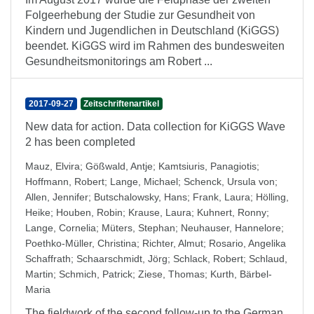
Folgeerhebung der Studie zur Gesundheit von
Kindern und Jugendlichen in Deutschland (KiGGS)
beendet. KiGGS wird im Rahmen des bundesweiten
Gesundheitsmonitorings am Robert ...
2017-09-27
Zeitschriftenartikel
New data for action. Data collection for KiGGS Wave
2 has been completed
Mauz, Elvira
;
Gößwald, Antje
;
Kamtsiuris, Panagiotis
;
Hoffmann, Robert
;
Lange, Michael
;
Schenck, Ursula von
;
Allen, Jennifer
;
Butschalowsky, Hans
;
Frank, Laura
;
Hölling,
Heike
;
Houben, Robin
;
Krause, Laura
;
Kuhnert, Ronny
;
Lange, Cornelia
;
Müters, Stephan
;
Neuhauser, Hannelore
;
Poethko-Müller, Christina
;
Richter, Almut
;
Rosario, Angelika
Schaffrath
;
Schaarschmidt, Jörg
;
Schlack, Robert
;
Schlaud,
Martin
;
Schmich, Patrick
;
Ziese, Thomas
;
Kurth, Bärbel-
Maria
The fieldwork of the second follow-up to the German