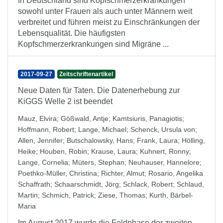
In Deutschland sind Kopfschmerzerkrankungen
sowohl unter Frauen als auch unter Männern weit
verbreitet und führen meist zu Einschränkungen der
Lebensqualität. Die häufigsten
Kopfschmerzerkrankungen sind Migräne ...
2017-09-27
Zeitschriftenartikel
Neue Daten für Taten. Die Datenerhebung zur
KiGGS Welle 2 ist beendet
Mauz, Elvira
;
Gößwald, Antje
;
Kamtsiuris, Panagiotis
;
Hoffmann, Robert
;
Lange, Michael
;
Schenck, Ursula von
;
Allen, Jennifer
;
Butschalowsky, Hans
;
Frank, Laura
;
Hölling,
Heike
;
Houben, Robin
;
Krause, Laura
;
Kuhnert, Ronny
;
Lange, Cornelia
;
Müters, Stephan
;
Neuhauser, Hannelore
;
Poethko-Müller, Christina
;
Richter, Almut
;
Rosario, Angelika
Schaffrath
;
Schaarschmidt, Jörg
;
Schlack, Robert
;
Schlaud,
Martin
;
Schmich, Patrick
;
Ziese, Thomas
;
Kurth, Bärbel-
Maria
Im August 2017 wurde die Feldphase der zweiten