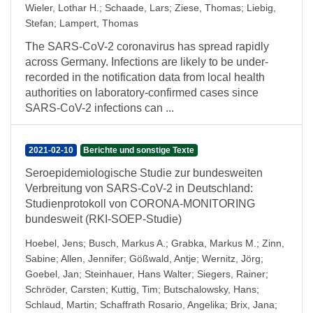
Wieler, Lothar H.
;
Schaade, Lars
;
Ziese, Thomas
;
Liebig,
Stefan
;
Lampert, Thomas
The SARS-CoV-2 coronavirus has spread rapidly
across Germany. Infections are likely to be under-
recorded in the notification data from local health
authorities on laboratory-confirmed cases since
SARS-CoV-2 infections can ...
2021-02-10
Berichte und sonstige Texte
Seroepidemiologische Studie zur bundesweiten
Verbreitung von SARS-CoV-2 in Deutschland:
Studienprotokoll von CORONA-MONITORING
bundesweit (RKI-SOEP-Studie)
Hoebel, Jens
;
Busch, Markus A.
;
Grabka, Markus M.
;
Zinn,
Sabine
;
Allen, Jennifer
;
Gößwald, Antje
;
Wernitz, Jörg
;
Goebel, Jan
;
Steinhauer, Hans Walter
;
Siegers, Rainer
;
Schröder, Carsten
;
Kuttig, Tim
;
Butschalowsky, Hans
;
Schlaud, Martin
;
Schaffrath Rosario, Angelika
;
Brix, Jana
;