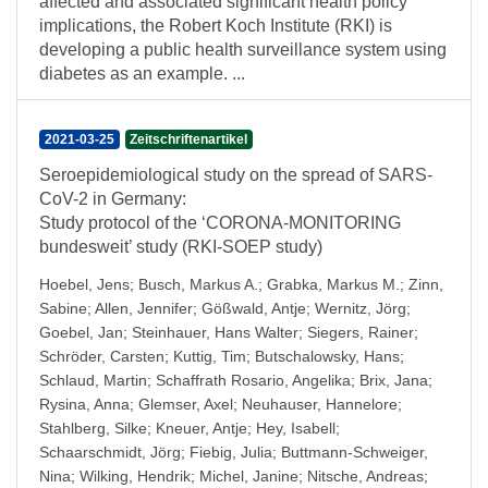
affected and associated significant health policy
implications, the Robert Koch Institute (RKI) is
developing a public health surveillance system using
diabetes as an example. ...
2021-03-25
Zeitschriftenartikel
Seroepidemiological study on the spread of SARS-
CoV-2 in Germany:
Study protocol of the ‘CORONA-MONITORING
bundesweit’ study (RKI-SOEP study)
Hoebel, Jens
;
Busch, Markus A.
;
Grabka, Markus M.
;
Zinn,
Sabine
;
Allen, Jennifer
;
Gößwald, Antje
;
Wernitz, Jörg
;
Goebel, Jan
;
Steinhauer, Hans Walter
;
Siegers, Rainer
;
Schröder, Carsten
;
Kuttig, Tim
;
Butschalowsky, Hans
;
Schlaud, Martin
;
Schaffrath Rosario, Angelika
;
Brix, Jana
;
Rysina, Anna
;
Glemser, Axel
;
Neuhauser, Hannelore
;
Stahlberg, Silke
;
Kneuer, Antje
;
Hey, Isabell
;
Schaarschmidt, Jörg
;
Fiebig, Julia
;
Buttmann-Schweiger,
Nina
;
Wilking, Hendrik
;
Michel, Janine
;
Nitsche, Andreas
;