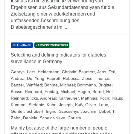
Instituts ist die zusätzliche Verwendung von
Ergebnissen aus Sekundärdatenanalysen für die
Zielsetzung einer wiederkehrenden und
umfassenden Beschreibung des
Diabetesgeschehens im ...
2018-06-20
Zeitschriftenartikel
Selecting and defining indicators for diabetes
surveillance in Germany
Gabrys, Lars
;
Heidemann, Christin
;
Baumert, Jens
;
Teti,
Andrea
;
Du, Yong
;
Paprott, Rebecca
;
Ziese, Thomas
;
Banzer, Winfried
;
Böhme, Michael
;
Borrmann, Brigitte
;
Busse, Reinhard
;
Freitag, Michael
;
Hagen, Bernd
;
Holl,
Reinhard
;
Icks, Andreas
;
Kaltheuner, Matthias
;
Koch, Klaus
;
Kümmel, Stefanie
;
Kuhn, Joseph
;
Kuß, Oliver
;
Laux,
Gunter
;
Schubert, Ingrid
;
Szecsenyi, Joachim
;
Uebel, Til
;
Zahn, Daniela
;
Scheidt-Nave, Christa
Mainly because of the large number of people