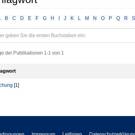
A
B
C
D
E
F
G
H
I
J
K
L
M
N
O
P
Q
R
e der Publikationen 1-1 von 1
lagwort
chung
[1]
edingungen
Impressum
Leitlinien
Datenschutzerklärun