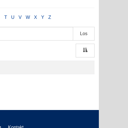
S
T
U
V
W
X
Y
Z
Los
g
Kontakt