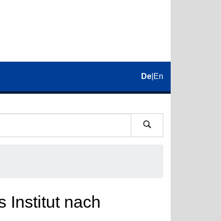
De
|
En
 Institut nach