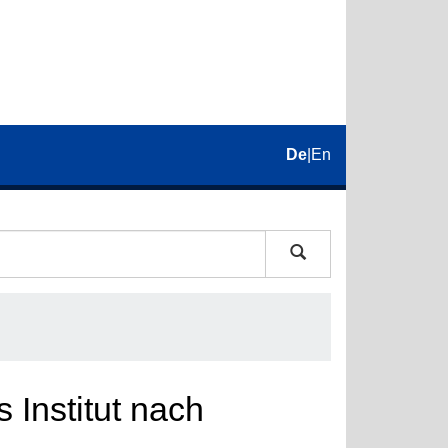
De
|
En
 Institut nach