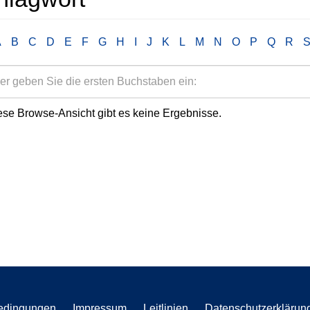
A
B
C
D
E
F
G
H
I
J
K
L
M
N
O
P
Q
R
ese Browse-Ansicht gibt es keine Ergebnisse.
edingungen
Impressum
Leitlinien
Datenschutzerklärun