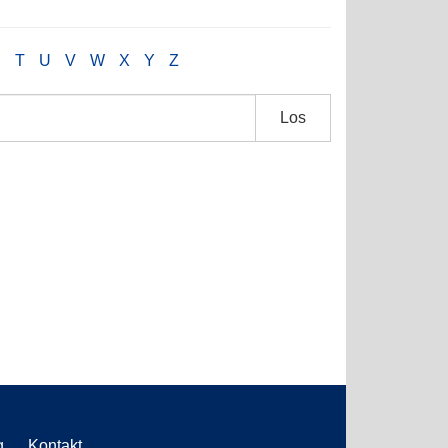
S
T
U
V
W
X
Y
Z
Los
g
Kontakt