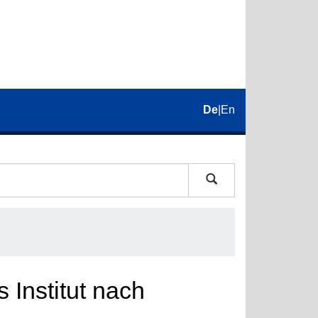
De
|
En
 Institut nach