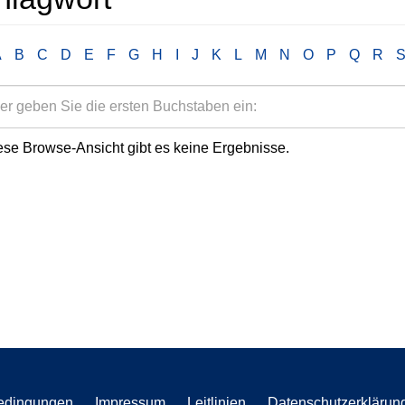
A
B
C
D
E
F
G
H
I
J
K
L
M
N
O
P
Q
R
ese Browse-Ansicht gibt es keine Ergebnisse.
edingungen
Impressum
Leitlinien
Datenschutzerklärun