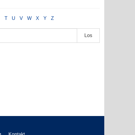
S
T
U
V
W
X
Y
Z
Los
g
Kontakt