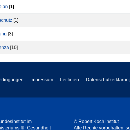
plan
[1]
schutz
[1]
ung
[3]
uenza
[10]
edingungen
Impressum
Leitlinien
Datenschutzerklärun
undesinstitut im
© Robert Koch Institut
steriums für Gesundheit
Alle Rechte vorbehalten, so