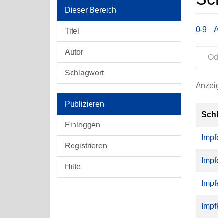
Dieser Bereich
0-9
Titel
Autor
Schlagwort
Anzeig
Publizieren
Sch
Einloggen
Impf
Registrieren
Impf
Hilfe
Impf
Impf