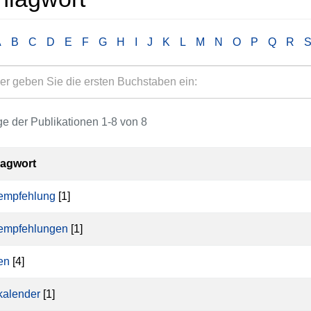
A
B
C
D
E
F
G
H
I
J
K
L
M
N
O
P
Q
R
e der Publikationen 1-8 von 8
lagwort
empfehlung
[1]
empfehlungen
[1]
en
[4]
kalender
[1]