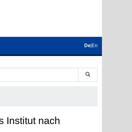
De
|
En
 Institut nach