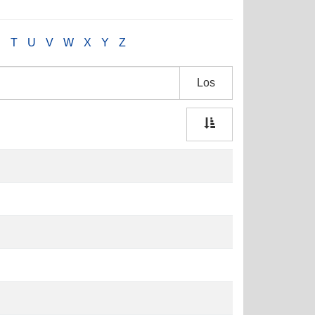
S
T
U
V
W
X
Y
Z
Los