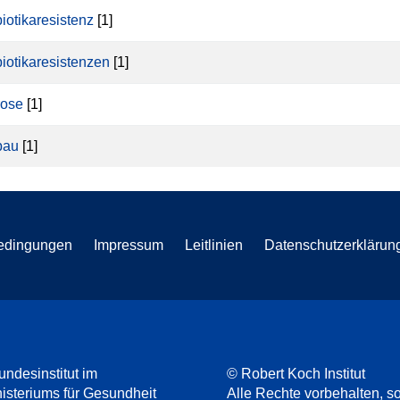
biotikaresistenz
[1]
biotikaresistenzen
[1]
rose
[1]
bau
[1]
edingungen
Impressum
Leitlinien
Datenschutzerklärun
undesinstitut im
© Robert Koch Institut
steriums für Gesundheit
Alle Rechte vorbehalten, so