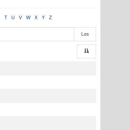
S
T
U
V
W
X
Y
Z
Los