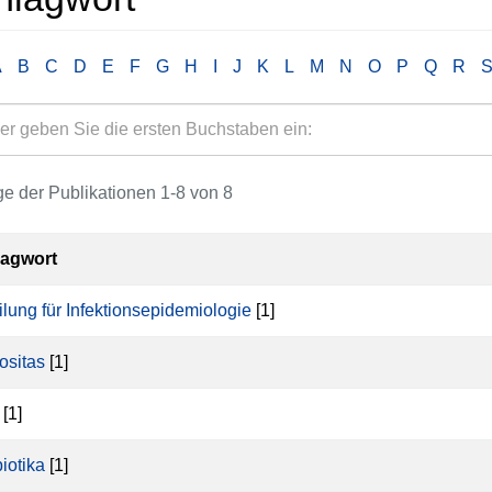
A
B
C
D
E
F
G
H
I
J
K
L
M
N
O
P
Q
R
e der Publikationen 1-8 von 8
lagwort
ilung für Infektionsepidemiologie
[1]
ositas
[1]
[1]
biotika
[1]