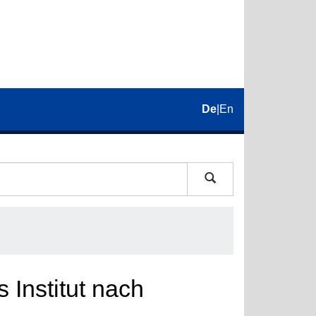
De
|
En
 Institut nach