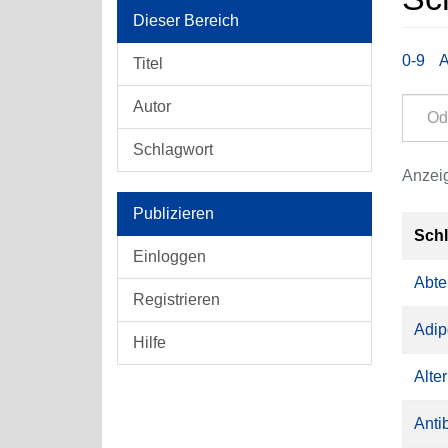
Dieser Bereich
0-9
Titel
Autor
Schlagwort
Anzeig
Publizieren
Sch
Einloggen
Abte
Registrieren
Adip
Hilfe
Alter
Anti