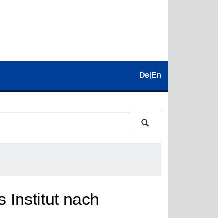
De
|
En
 Institut nach