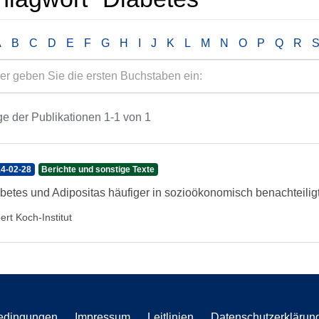
A
B
C
D
E
F
G
H
I
J
K
L
M
N
O
P
Q
R
e der Publikationen 1-1 von 1
4-02-28
Berichte und sonstige Texte
betes und Adipositas häufiger in sozioökonomisch benachteili
ert Koch-Institut
edingungen
Impressum
Leitlinien
Datenschutzerklärun