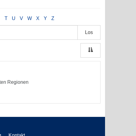
S
T
U
V
W
X
Y
Z
Los
gten Regionen
g
Kontakt