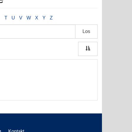
S
T
U
V
W
X
Y
Z
Los
g
Kontakt