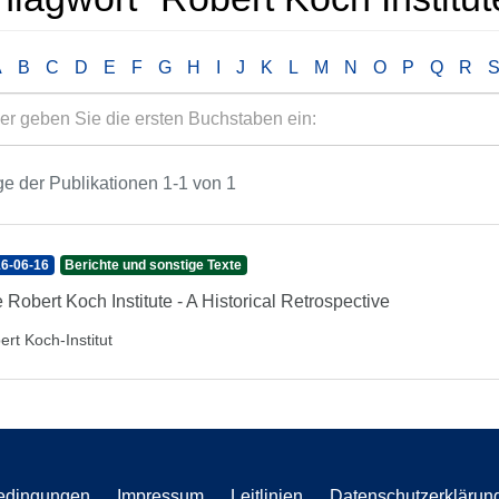
A
B
C
D
E
F
G
H
I
J
K
L
M
N
O
P
Q
R
e der Publikationen 1-1 von 1
6-06-16
Berichte und sonstige Texte
 Robert Koch Institute - A Historical Retrospective
ert Koch-Institut
edingungen
Impressum
Leitlinien
Datenschutzerklärun