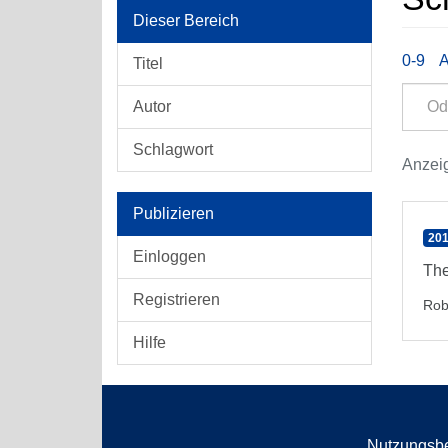
Dieser Bereich
0-9
Titel
Autor
Schlagwort
Anzeig
Publizieren
201
Einloggen
The
Registrieren
Rob
Hilfe
Nutzungsb