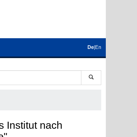
De
|
En
 Institut nach
e"