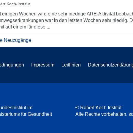
ert Koch-Institut
t einigen Wochen wird eine sehr niedrige ARE-Aktivität beobach
mwegserkrankungen war in den letzten Wochen sehr niedrig. Di
it auf einem für diese ...
re Neuzugänge
edingungen
Impressum
Leitlinien
Datenschutzerklärun
undesinstitut im
© Robert Koch Institut
steriums für Gesundheit
Alle Rechte vorbehalten, so