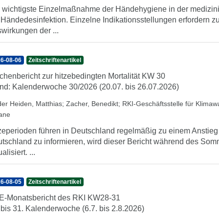
 wichtigste Einzelmaßnahme der Händehygiene in der medizini
 Händedesinfektion. Einzelne Indikationsstellungen erfordern 
wirkungen der ...
6-08-06
Zeitschriftenartikel
henbericht zur hitzebedingten Mortalität KW 30
nd: Kalenderwoche 30/2026 (20.07. bis 26.07.2026)
der Heiden, Matthias
;
Zacher, Benedikt
;
RKI-Geschäftsstelle für Klima
iane
zeperioden führen in Deutschland regelmäßig zu einem Anstieg d
tschland zu informieren, wird dieser Bericht während des So
alisiert. ...
6-08-05
Zeitschriftenartikel
-Monatsbericht des RKI KW28-31
 bis 31. Kalenderwoche (6.7. bis 2.8.2026)