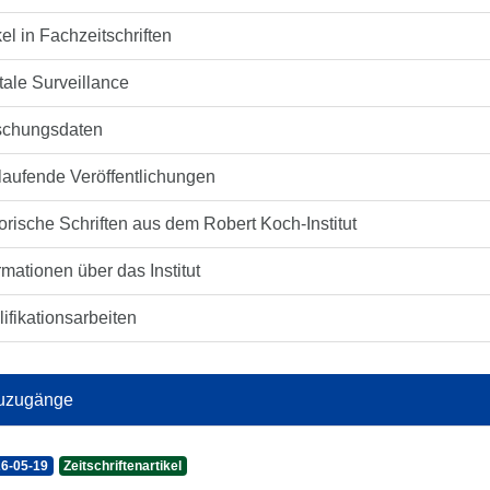
kel in Fachzeitschriften
tale Surveillance
schungsdaten
laufende Veröffentlichungen
orische Schriften aus dem Robert Koch-Institut
rmationen über das Institut
ifikationsarbeiten
uzugänge
6-05-19
Zeitschriftenartikel