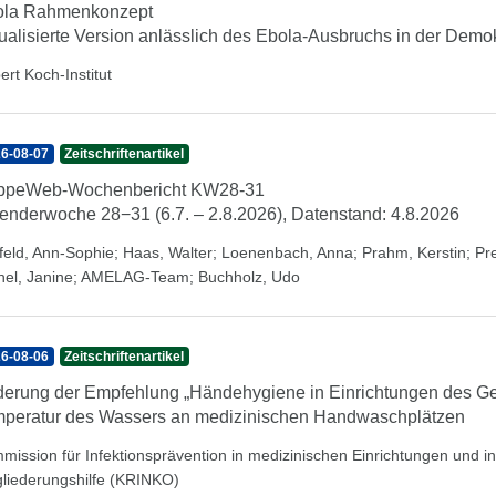
ola Rahmenkonzept
ualisierte Version anlässlich des Ebola-Ausbruchs in der Dem
ert Koch-Institut
6-08-07
Zeitschriftenartikel
ippeWeb-Wochenbericht KW28-31
enderwoche 28−31 (6.7. – 2.8.2026), Datenstand: 4.8.2026
feld, Ann-Sophie
;
Haas, Walter
;
Loenenbach, Anna
;
Prahm, Kerstin
;
Pr
hel, Janine
;
AMELAG-Team
;
Buchholz, Udo
6-08-06
Zeitschriftenartikel
erung der Empfehlung „Händehygiene in Einrichtungen des Ge
peratur des Wassers an medizinischen Handwaschplätzen
mission für Infektionsprävention in medizinischen Einrichtungen und 
gliederungshilfe (KRINKO)