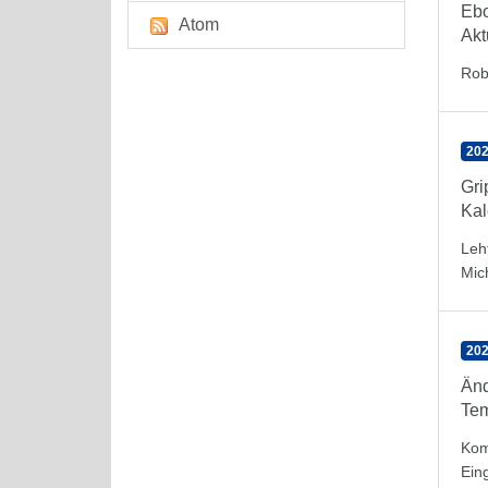
Eb
Atom
Akt
Rob
202
Gr
Kal
Leh
Mic
202
Änd
Tem
Kom
Ein