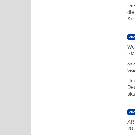
Die
die
Aus
202
Woc
Sta
an 
Viv
Hit
Deu
aktu
202
ARE
28.