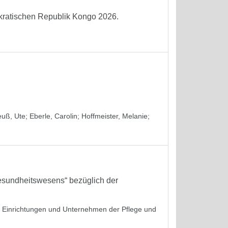
okratischen Republik Kongo 2026.
euß, Ute
;
Eberle, Carolin
;
Hoffmeister, Melanie
;
sundheitswesens“ bezüglich der
in Einrichtungen und Unternehmen der Pflege und