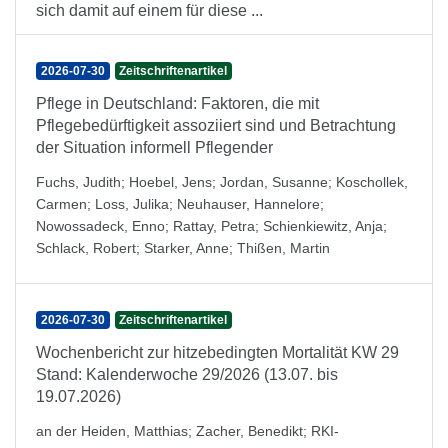
sich damit auf einem für diese ...
2026-07-30
Zeitschriftenartikel
Pflege in Deutschland: Faktoren, die mit
Pflegebedürftigkeit assoziiert sind und Betrachtung
der Situation informell Pflegender
Fuchs, Judith
;
Hoebel, Jens
;
Jordan, Susanne
;
Koschollek,
Carmen
;
Loss, Julika
;
Neuhauser, Hannelore
;
Nowossadeck, Enno
;
Rattay, Petra
;
Schienkiewitz, Anja
;
Schlack, Robert
;
Starker, Anne
;
Thißen, Martin
2026-07-30
Zeitschriftenartikel
Wochenbericht zur hitzebedingten Mortalität KW 29
Stand: Kalenderwoche 29/2026 (13.07. bis
19.07.2026)
an der Heiden, Matthias
;
Zacher, Benedikt
;
RKI-