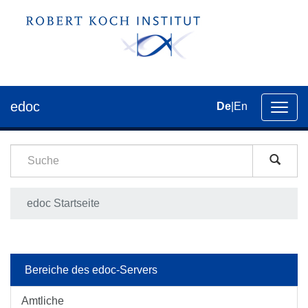
edoc
De
|
En
Umsch
der
Navig
edoc Startseite
Bereiche des edoc-Servers
Amtliche