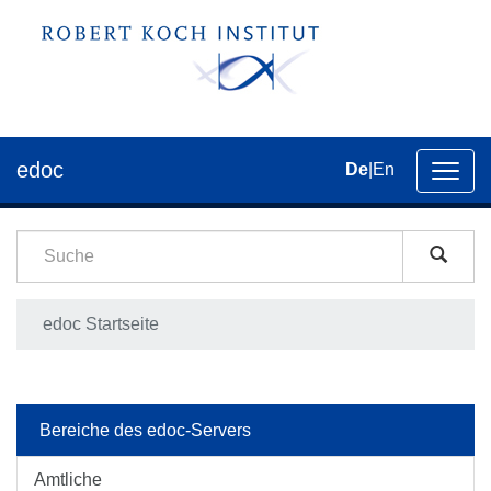
edoc
De
|
En
Umsch
der
Navig
edoc Startseite
Bereiche des edoc-Servers
Amtliche