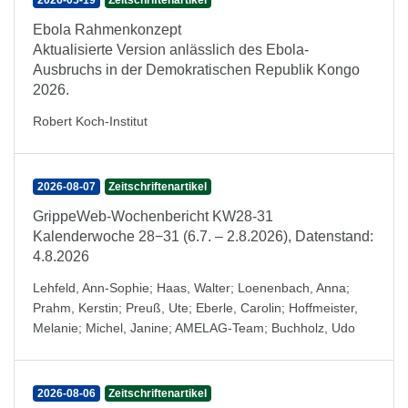
2026-05-19
Zeitschriftenartikel
Ebola Rahmenkonzept
Aktualisierte Version anlässlich des Ebola-
Ausbruchs in der Demokratischen Republik Kongo
2026.
Robert Koch-Institut
2026-08-07
Zeitschriftenartikel
GrippeWeb-Wochenbericht KW28-31
Kalenderwoche 28−31 (6.7. – 2.8.2026), Datenstand:
4.8.2026
Lehfeld, Ann-Sophie
;
Haas, Walter
;
Loenenbach, Anna
;
Prahm, Kerstin
;
Preuß, Ute
;
Eberle, Carolin
;
Hoffmeister,
Melanie
;
Michel, Janine
;
AMELAG-Team
;
Buchholz, Udo
2026-08-06
Zeitschriftenartikel