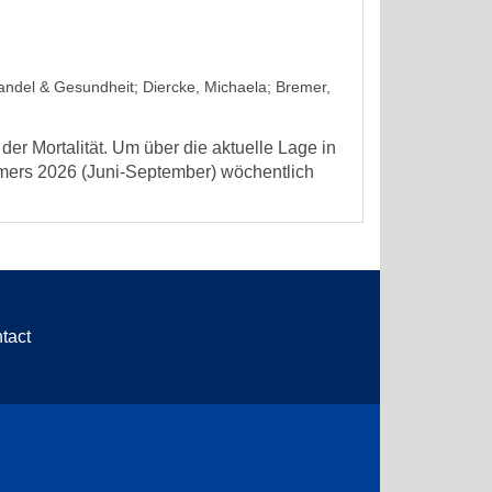
wandel & Gesundheit
;
Diercke, Michaela
;
Bremer,
er Mortalität. Um über die aktuelle Lage in
mmers 2026 (Juni-September) wöchentlich
tact