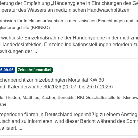
erung der Empfehlung „Händehygiene in Einrichtungen des Ge
peratur des Wassers an medizinischen Handwaschplätzen
mission für Infektionsprävention in medizinischen Einrichtungen und 
gliederungshilfe (KRINKO)
 wichtigste Einzelmaßnahme der Händehygiene in der medizini
 Händedesinfektion. Einzelne Indikationsstellungen erfordern 
wirkungen der ...
6-08-06
Zeitschriftenartikel
henbericht zur hitzebedingten Mortalität KW 30
nd: Kalenderwoche 30/2026 (20.07. bis 26.07.2026)
der Heiden, Matthias
;
Zacher, Benedikt
;
RKI-Geschäftsstelle für Klima
iane
zeperioden führen in Deutschland regelmäßig zu einem Anstieg d
tschland zu informieren, wird dieser Bericht während des So
alisiert. ...