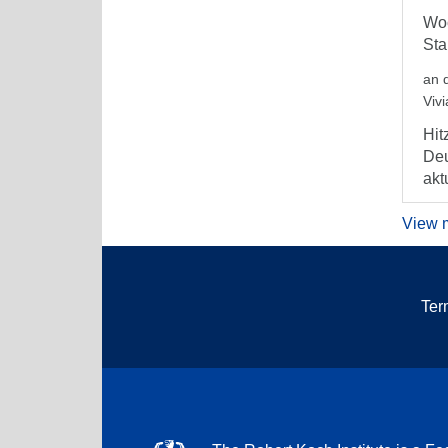
Woc
Sta
an 
Viv
Hit
Deu
aktu
View 
Ter