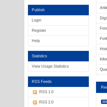
Arti
Publish
Digi
Login
For
Register
Fort
Help
Hist
Statistics
Info
View Usage Statistics
Qual
RSS Feeds
Rec
RSS 1.0
RSS 2.0
202