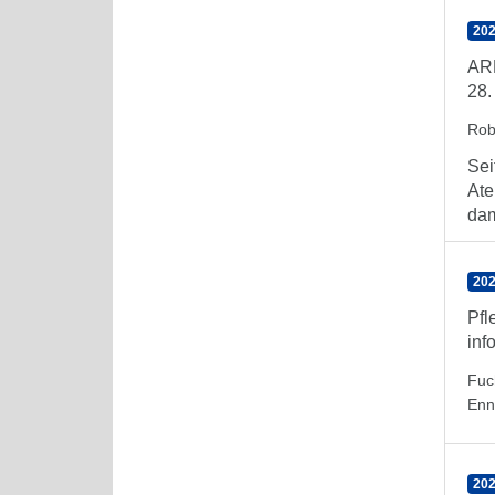
202
ARE
28.
Rob
Sei
Ate
dam
202
Pfl
inf
Fuc
Enn
202