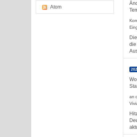
Änd
Atom
Tem
Kom
Ein
Die
die
Aus
202
Woc
Sta
an 
Viv
Hit
Deu
aktu