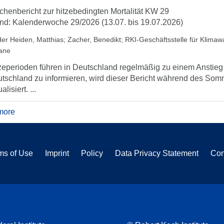
henbericht zur hitzebedingten Mortalität KW 29
nd: Kalenderwoche 29/2026 (13.07. bis 19.07.2026)
der Heiden, Matthias
;
Zacher, Benedikt
;
RKI-Geschäftsstelle für Klima
iane
zeperioden führen in Deutschland regelmäßig zu einem Anstieg d
tschland zu informieren, wird dieser Bericht während des So
alisiert. ...
more
ms of Use
Imprint
Policy
Data Privacy Statement
Con