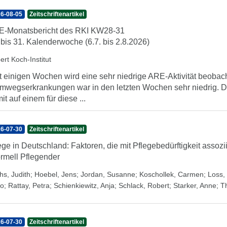
6-08-05
Zeitschriftenartikel
-Monatsbericht des RKI KW28-31
 bis 31. Kalenderwoche (6.7. bis 2.8.2026)
ert Koch-Institut
t einigen Wochen wird eine sehr niedrige ARE-Aktivität beobach
mwegserkrankungen war in den letzten Wochen sehr niedrig. Di
it auf einem für diese ...
6-07-30
Zeitschriftenartikel
ege in Deutschland: Faktoren, die mit Pflegebedürftigkeit assozi
ormell Pflegender
hs, Judith
;
Hoebel, Jens
;
Jordan, Susanne
;
Koschollek, Carmen
;
Loss, 
o
;
Rattay, Petra
;
Schienkiewitz, Anja
;
Schlack, Robert
;
Starker, Anne
;
T
6-07-30
Zeitschriftenartikel