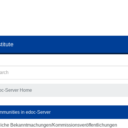
titute
oc-Server Home
munities in edoc-Server
liche Bekanntmachungen/Kommissionsveröffentlichungen