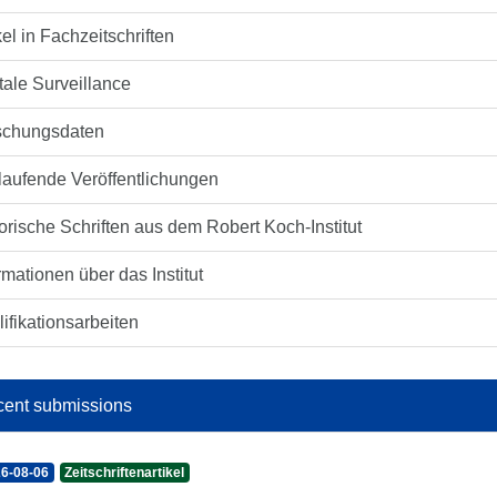
kel in Fachzeitschriften
tale Surveillance
schungsdaten
laufende Veröffentlichungen
orische Schriften aus dem Robert Koch-Institut
rmationen über das Institut
ifikationsarbeiten
ent submissions
6-08-06
Zeitschriftenartikel